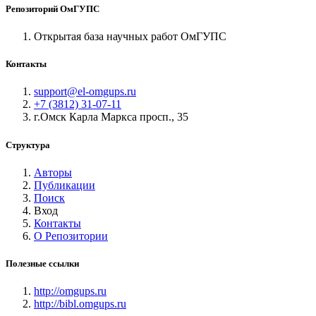
Репозиторий ОмГУПС
Открытая база научных работ ОмГУПС
Контакты
support@el-omgups.ru
+7 (3812) 31-07-11
г.Омск Карла Маркса просп., 35
Структура
Авторы
Публикации
Поиск
Вход
Контакты
О Репозитории
Полезные ссылки
http://omgups.ru
http://bibl.omgups.ru