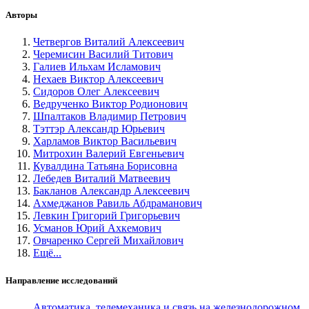
Авторы
Четвергов Виталий Алексеевич
Черемисин Василий Титович
Галиев Ильхам Исламович
Нехаев Виктор Алексеевич
Сидоров Олег Алексеевич
Ведрученко Виктор Родионович
Шпалтаков Владимир Петрович
Тэттэр Александр Юрьевич
Харламов Виктор Васильевич
Митрохин Валерий Евгеньевич
Кувалдина Татьяна Борисовна
Лебедев Виталий Матвеевич
Бакланов Александр Алексеевич
Ахмеджанов Равиль Абдраманович
Левкин Григорий Григорьевич
Усманов Юрий Ахкемович
Овчаренко Сергей Михайлович
Ещё...
Направление исследований
Автоматика, телемеханика и связь на железнодорожном