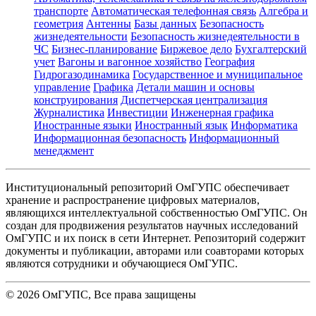
транспорте
Автоматическая телефонная связь
Алгебра и
геометрия
Антенны
Базы данных
Безопасность
жизнедеятельности
Безопасность жизнедеятельности в
ЧС
Бизнес-планирование
Биржевое дело
Бухгалтерский
учет
Вагоны и вагонное хозяйство
География
Гидрогазодинамика
Государственное и муниципальное
управление
Графика
Детали машин и основы
конструирования
Диспетчерская централизация
Журналистика
Инвестиции
Инженерная графика
Иностранные языки
Иностранный язык
Информатика
Информационная безопасность
Информационный
менеджмент
Институциональный репозиторий ОмГУПС обеспечивает
хранение и распространение цифровых материалов,
являющихся интеллектуальной собственностью ОмГУПС. Он
создан для продвижения результатов научных исследований
ОмГУПС и их поиск в сети Интернет. Репозиторий содержит
документы и публикации, авторами или соавторами которых
являются сотрудники и обучающиеся ОмГУПС.
©
2026
ОмГУПС
, Все права защищены