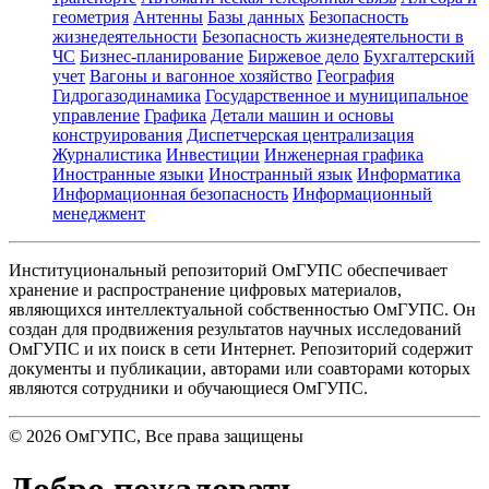
геометрия
Антенны
Базы данных
Безопасность
жизнедеятельности
Безопасность жизнедеятельности в
ЧС
Бизнес-планирование
Биржевое дело
Бухгалтерский
учет
Вагоны и вагонное хозяйство
География
Гидрогазодинамика
Государственное и муниципальное
управление
Графика
Детали машин и основы
конструирования
Диспетчерская централизация
Журналистика
Инвестиции
Инженерная графика
Иностранные языки
Иностранный язык
Информатика
Информационная безопасность
Информационный
менеджмент
Институциональный репозиторий ОмГУПС обеспечивает
хранение и распространение цифровых материалов,
являющихся интеллектуальной собственностью ОмГУПС. Он
создан для продвижения результатов научных исследований
ОмГУПС и их поиск в сети Интернет. Репозиторий содержит
документы и публикации, авторами или соавторами которых
являются сотрудники и обучающиеся ОмГУПС.
©
2026
ОмГУПС
, Все права защищены