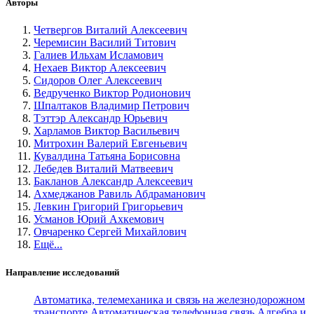
Авторы
Четвергов Виталий Алексеевич
Черемисин Василий Титович
Галиев Ильхам Исламович
Нехаев Виктор Алексеевич
Сидоров Олег Алексеевич
Ведрученко Виктор Родионович
Шпалтаков Владимир Петрович
Тэттэр Александр Юрьевич
Харламов Виктор Васильевич
Митрохин Валерий Евгеньевич
Кувалдина Татьяна Борисовна
Лебедев Виталий Матвеевич
Бакланов Александр Алексеевич
Ахмеджанов Равиль Абдраманович
Левкин Григорий Григорьевич
Усманов Юрий Ахкемович
Овчаренко Сергей Михайлович
Ещё...
Направление исследований
Автоматика, телемеханика и связь на железнодорожном
транспорте
Автоматическая телефонная связь
Алгебра и