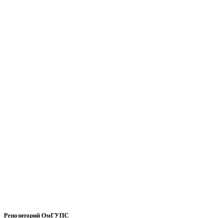
Репозиторий ОмГУПС