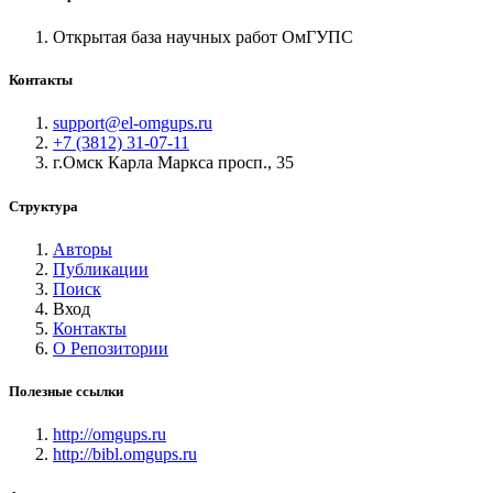
Открытая база научных работ ОмГУПС
Контакты
support@el-omgups.ru
+7 (3812) 31-07-11
г.Омск Карла Маркса просп., 35
Структура
Авторы
Публикации
Поиск
Вход
Контакты
О Репозитории
Полезные ссылки
http://omgups.ru
http://bibl.omgups.ru