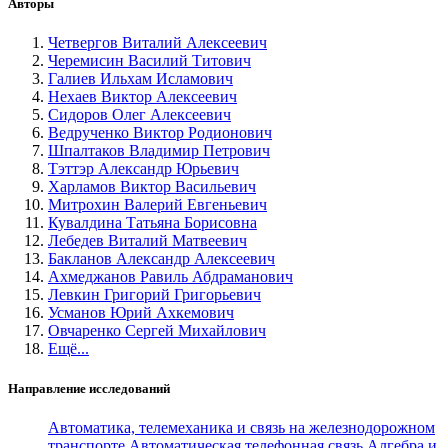
Авторы
Четвергов Виталий Алексеевич
Черемисин Василий Титович
Галиев Ильхам Исламович
Нехаев Виктор Алексеевич
Сидоров Олег Алексеевич
Ведрученко Виктор Родионович
Шпалтаков Владимир Петрович
Тэттэр Александр Юрьевич
Харламов Виктор Васильевич
Митрохин Валерий Евгеньевич
Кувалдина Татьяна Борисовна
Лебедев Виталий Матвеевич
Бакланов Александр Алексеевич
Ахмеджанов Равиль Абдраманович
Левкин Григорий Григорьевич
Усманов Юрий Ахкемович
Овчаренко Сергей Михайлович
Ещё...
Направление исследований
Автоматика, телемеханика и связь на железнодорожном
транспорте
Автоматическая телефонная связь
Алгебра и