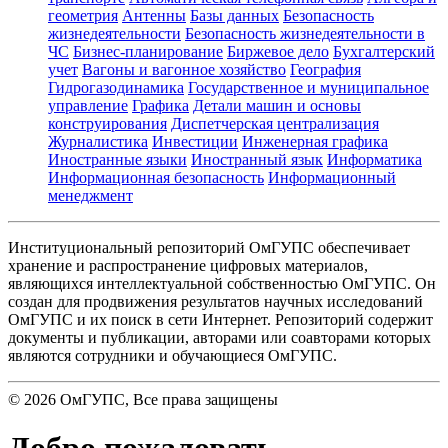
геометрия
Антенны
Базы данных
Безопасность
жизнедеятельности
Безопасность жизнедеятельности в
ЧС
Бизнес-планирование
Биржевое дело
Бухгалтерский
учет
Вагоны и вагонное хозяйство
География
Гидрогазодинамика
Государственное и муниципальное
управление
Графика
Детали машин и основы
конструирования
Диспетчерская централизация
Журналистика
Инвестиции
Инженерная графика
Иностранные языки
Иностранный язык
Информатика
Информационная безопасность
Информационный
менеджмент
Институциональный репозиторий ОмГУПС обеспечивает
хранение и распространение цифровых материалов,
являющихся интеллектуальной собственностью ОмГУПС. Он
создан для продвижения результатов научных исследований
ОмГУПС и их поиск в сети Интернет. Репозиторий содержит
документы и публикации, авторами или соавторами которых
являются сотрудники и обучающиеся ОмГУПС.
©
2026
ОмГУПС
, Все права защищены