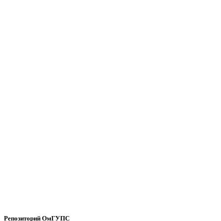
Репозиторий ОмГУПС