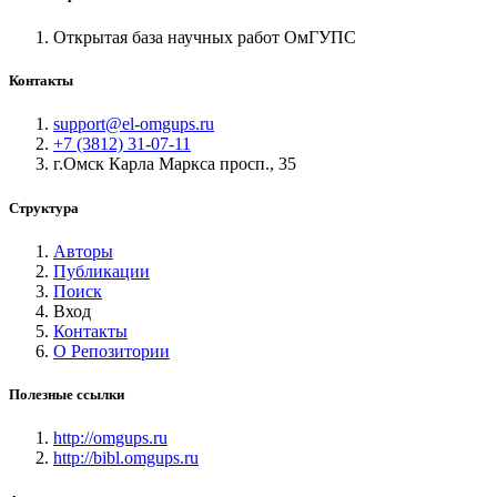
Открытая база научных работ ОмГУПС
Контакты
support@el-omgups.ru
+7 (3812) 31-07-11
г.Омск Карла Маркса просп., 35
Структура
Авторы
Публикации
Поиск
Вход
Контакты
О Репозитории
Полезные ссылки
http://omgups.ru
http://bibl.omgups.ru