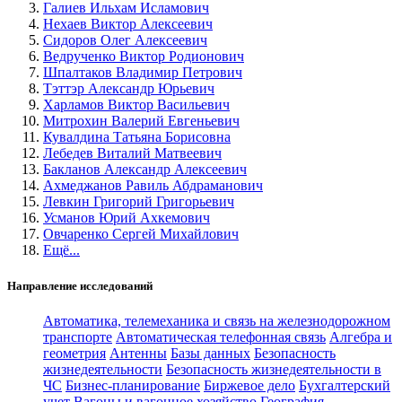
Галиев Ильхам Исламович
Нехаев Виктор Алексеевич
Сидоров Олег Алексеевич
Ведрученко Виктор Родионович
Шпалтаков Владимир Петрович
Тэттэр Александр Юрьевич
Харламов Виктор Васильевич
Митрохин Валерий Евгеньевич
Кувалдина Татьяна Борисовна
Лебедев Виталий Матвеевич
Бакланов Александр Алексеевич
Ахмеджанов Равиль Абдраманович
Левкин Григорий Григорьевич
Усманов Юрий Ахкемович
Овчаренко Сергей Михайлович
Ещё...
Направление исследований
Автоматика, телемеханика и связь на железнодорожном
транспорте
Автоматическая телефонная связь
Алгебра и
геометрия
Антенны
Базы данных
Безопасность
жизнедеятельности
Безопасность жизнедеятельности в
ЧС
Бизнес-планирование
Биржевое дело
Бухгалтерский
учет
Вагоны и вагонное хозяйство
География