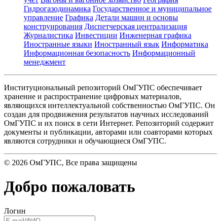
Гидрогазодинамика
Государственное и муниципальное
управление
Графика
Детали машин и основы
конструирования
Диспетчерская централизация
Журналистика
Инвестиции
Инженерная графика
Иностранные языки
Иностранный язык
Информатика
Информационная безопасность
Информационный
менеджмент
Институциональный репозиторий ОмГУПС обеспечивает
хранение и распространение цифровых материалов,
являющихся интеллектуальной собственностью ОмГУПС. Он
создан для продвижения результатов научных исследований
ОмГУПС и их поиск в сети Интернет. Репозиторий содержит
документы и публикации, авторами или соавторами которых
являются сотрудники и обучающиеся ОмГУПС.
©
2026
ОмГУПС
, Все права защищены
Добро пожаловать
Логин