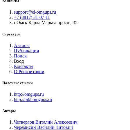
Контакты
support@el-omgups.ru
+7 (3812) 31-07-11
г.Омск Карла Маркса просп., 35
Структура
Авторы
Публикации
Поиск
Вход
Контакты
О Репозитории
Полезные ссылки
http://omgups.ru
http://bibl.omgups.ru
Авторы
Четвергов Виталий Алексеевич
Черемисин Василий Титович