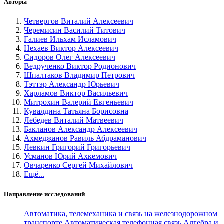
Авторы
Четвергов Виталий Алексеевич
Черемисин Василий Титович
Галиев Ильхам Исламович
Нехаев Виктор Алексеевич
Сидоров Олег Алексеевич
Ведрученко Виктор Родионович
Шпалтаков Владимир Петрович
Тэттэр Александр Юрьевич
Харламов Виктор Васильевич
Митрохин Валерий Евгеньевич
Кувалдина Татьяна Борисовна
Лебедев Виталий Матвеевич
Бакланов Александр Алексеевич
Ахмеджанов Равиль Абдраманович
Левкин Григорий Григорьевич
Усманов Юрий Ахкемович
Овчаренко Сергей Михайлович
Ещё...
Направление исследований
Автоматика, телемеханика и связь на железнодорожном
транспорте
Автоматическая телефонная связь
Алгебра и