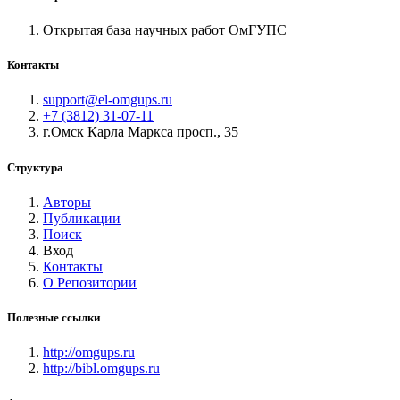
Открытая база научных работ ОмГУПС
Контакты
support@el-omgups.ru
+7 (3812) 31-07-11
г.Омск Карла Маркса просп., 35
Структура
Авторы
Публикации
Поиск
Вход
Контакты
О Репозитории
Полезные ссылки
http://omgups.ru
http://bibl.omgups.ru