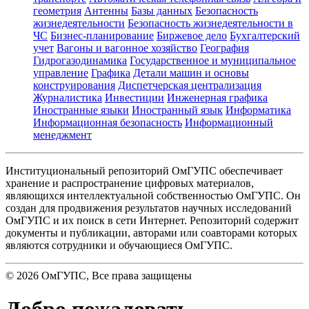
геометрия
Антенны
Базы данных
Безопасность
жизнедеятельности
Безопасность жизнедеятельности в
ЧС
Бизнес-планирование
Биржевое дело
Бухгалтерский
учет
Вагоны и вагонное хозяйство
География
Гидрогазодинамика
Государственное и муниципальное
управление
Графика
Детали машин и основы
конструирования
Диспетчерская централизация
Журналистика
Инвестиции
Инженерная графика
Иностранные языки
Иностранный язык
Информатика
Информационная безопасность
Информационный
менеджмент
Институциональный репозиторий ОмГУПС обеспечивает
хранение и распространение цифровых материалов,
являющихся интеллектуальной собственностью ОмГУПС. Он
создан для продвижения результатов научных исследований
ОмГУПС и их поиск в сети Интернет. Репозиторий содержит
документы и публикации, авторами или соавторами которых
являются сотрудники и обучающиеся ОмГУПС.
©
2026
ОмГУПС
, Все права защищены