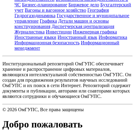
ЧС
Бизнес-планирование
Биржевое дело
Бухгалтерский
учет
Вагоны и вагонное хозяйство
География
Гидрогазодинамика
Государственное и муниципальное
управление
Графика
Детали машин и основы
конструирования
Диспетчерская централизация
Журналистика
Инвестиции
Инженерная графика
Иностранные языки
Иностранный язык
Информатика
Информационная безопасность
Информационный
менеджмент
Институциональный репозиторий ОмГУПС обеспечивает
хранение и распространение цифровых материалов,
являющихся интеллектуальной собственностью ОмГУПС. Он
создан для продвижения результатов научных исследований
ОмГУПС и их поиск в сети Интернет. Репозиторий содержит
документы и публикации, авторами или соавторами которых
являются сотрудники и обучающиеся ОмГУПС.
©
2026
ОмГУПС
, Все права защищены
Добро пожаловать