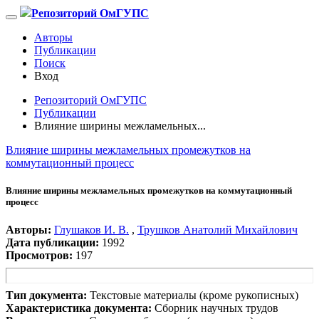
Репозиторий ОмГУПС
Авторы
Публикации
Поиск
Вход
Репозиторий ОмГУПС
Публикации
Влияние ширины межламельных...
Влияние ширины межламельных промежутков на
коммутационный процесс
Влияние ширины межламельных промежутков на коммутационный
процесс
Авторы:
Глушаков И. В.
,
Трушков Анатолий Михайлович
Дата публикации:
1992
Просмотров:
197
Тип документа:
Текстовые материалы (кроме рукописных)
Характеристика документа:
Сборник научных трудов