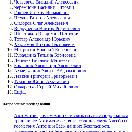
Четвергов Виталий Алексеевич
Черемисин Василий Титович
Галиев Ильхам Исламович
Нехаев Виктор Алексеевич
Сидоров Олег Алексеевич
Ведрученко Виктор Родионович
Шпалтаков Владимир Петрович
Тэттэр Александр Юрьевич
Харламов Виктор Васильевич
Митрохин Валерий Евгеньевич
Кувалдина Татьяна Борисовна
Лебедев Виталий Матвеевич
Бакланов Александр Алексеевич
Ахмеджанов Равиль Абдраманович
Левкин Григорий Григорьевич
Усманов Юрий Ахкемович
Овчаренко Сергей Михайлович
Ещё...
Направление исследований
Автоматика, телемеханика и связь на железнодорожном
транспорте
Автоматическая телефонная связь
Алгебра и
геометрия
Антенны
Базы данных
Безопасность
жизнедеятельности
Безопасность жизнедеятельности в