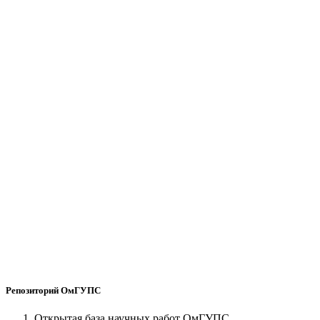
Репозиторий ОмГУПС
Открытая база научных работ ОмГУПС