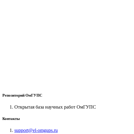
Репозиторий ОмГУПС
Открытая база научных работ ОмГУПС
Контакты
support@el-omgups.ru