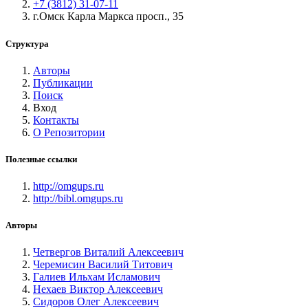
+7 (3812) 31-07-11
г.Омск Карла Маркса просп., 35
Структура
Авторы
Публикации
Поиск
Вход
Контакты
О Репозитории
Полезные ссылки
http://omgups.ru
http://bibl.omgups.ru
Авторы
Четвергов Виталий Алексеевич
Черемисин Василий Титович
Галиев Ильхам Исламович
Нехаев Виктор Алексеевич
Сидоров Олег Алексеевич