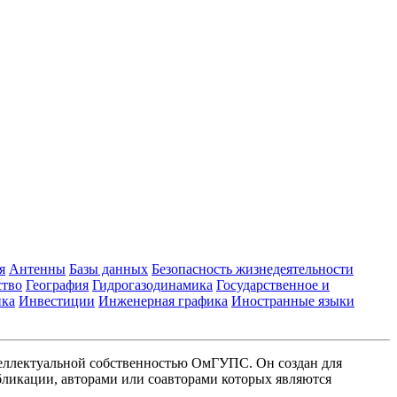
я
Антенны
Базы данных
Безопасность жизнедеятельности
ство
География
Гидрогазодинамика
Государственное и
ика
Инвестиции
Инженерная графика
Иностранные языки
еллектуальной собственностью ОмГУПС. Он создан для
ликации, авторами или соавторами которых являются