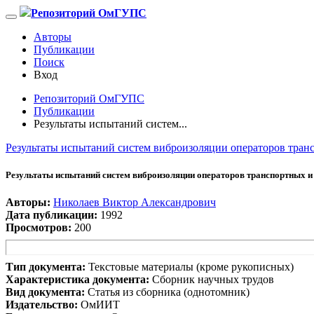
Репозиторий ОмГУПС
Авторы
Публикации
Поиск
Вход
Репозиторий ОмГУПС
Публикации
Результаты испытаний систем...
Результаты испытаний систем виброизоляции операторов тран
Результаты испытаний систем виброизоляции операторов транспортных и
Авторы:
Николаев Виктор Александрович
Дата публикации:
1992
Просмотров:
200
Тип документа:
Текстовые материалы (кроме рукописных)
Характеристика документа:
Сборник научных трудов
Вид документа:
Статья из сборника (однотомник)
Издательство:
ОмИИТ