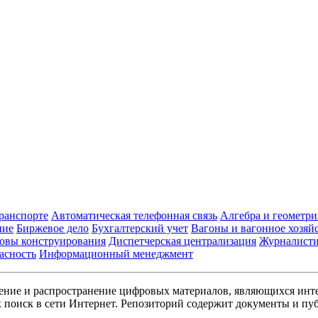
транспорте
Автоматическая телефонная связь
Алгебра и геометри
ние
Биржевое дело
Бухгалтерский учет
Вагоны и вагонное хозяй
овы конструирования
Диспетчерская централизация
Журналист
асность
Информационный менеджмент
ние и распространение цифровых материалов, являющихся инт
поиск в сети Интернет. Репозиторий содержит документы и пуб