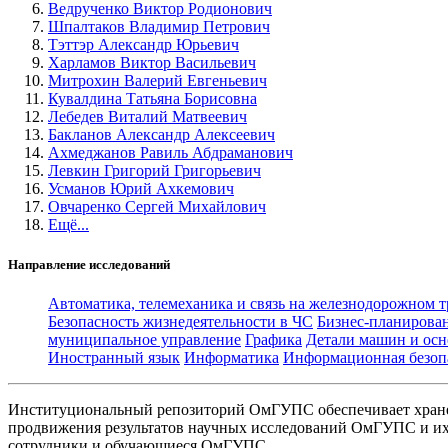
Ведрученко Виктор Родионович
Шпалтаков Владимир Петрович
Тэттэр Александр Юрьевич
Харламов Виктор Васильевич
Митрохин Валерий Евгеньевич
Кувалдина Татьяна Борисовна
Лебедев Виталий Матвеевич
Бакланов Александр Алексеевич
Ахмеджанов Равиль Абдраманович
Левкин Григорий Григорьевич
Усманов Юрий Ахкемович
Овчаренко Сергей Михайлович
Ещё...
Направление исследований
Автоматика, телемеханика и связь на железнодорожном 
Безопасность жизнедеятельности в ЧС
Бизнес-планирова
муниципальное управление
Графика
Детали машин и осн
Иностранный язык
Информатика
Информационная безоп
Институциональный репозиторий ОмГУПС обеспечивает хране
продвижения результатов научных исследований ОмГУПС и их 
сотрудники и обучающиеся ОмГУПС.