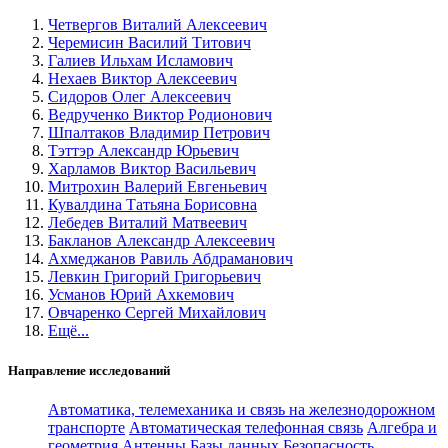
Четвергов Виталий Алексеевич
Черемисин Василий Титович
Галиев Ильхам Исламович
Нехаев Виктор Алексеевич
Сидоров Олег Алексеевич
Ведрученко Виктор Родионович
Шпалтаков Владимир Петрович
Тэттэр Александр Юрьевич
Харламов Виктор Васильевич
Митрохин Валерий Евгеньевич
Кувалдина Татьяна Борисовна
Лебедев Виталий Матвеевич
Бакланов Александр Алексеевич
Ахмеджанов Равиль Абдраманович
Левкин Григорий Григорьевич
Усманов Юрий Ахкемович
Овчаренко Сергей Михайлович
Ещё...
Направление исследований
Автоматика, телемеханика и связь на железнодорожном
транспорте
Автоматическая телефонная связь
Алгебра и
геометрия
Антенны
Базы данных
Безопасность