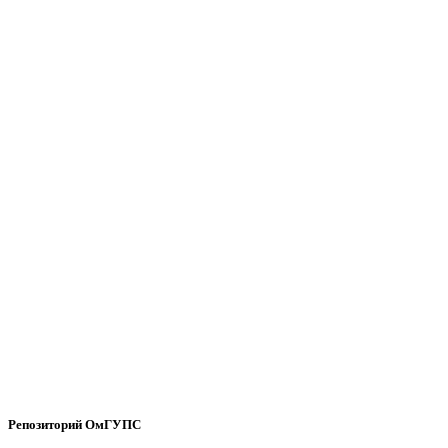
Репозиторий ОмГУПС