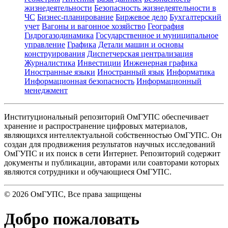
жизнедеятельности
Безопасность жизнедеятельности в
ЧС
Бизнес-планирование
Биржевое дело
Бухгалтерский
учет
Вагоны и вагонное хозяйство
География
Гидрогазодинамика
Государственное и муниципальное
управление
Графика
Детали машин и основы
конструирования
Диспетчерская централизация
Журналистика
Инвестиции
Инженерная графика
Иностранные языки
Иностранный язык
Информатика
Информационная безопасность
Информационный
менеджмент
Институциональный репозиторий ОмГУПС обеспечивает
хранение и распространение цифровых материалов,
являющихся интеллектуальной собственностью ОмГУПС. Он
создан для продвижения результатов научных исследований
ОмГУПС и их поиск в сети Интернет. Репозиторий содержит
документы и публикации, авторами или соавторами которых
являются сотрудники и обучающиеся ОмГУПС.
©
2026
ОмГУПС
, Все права защищены
Добро пожаловать