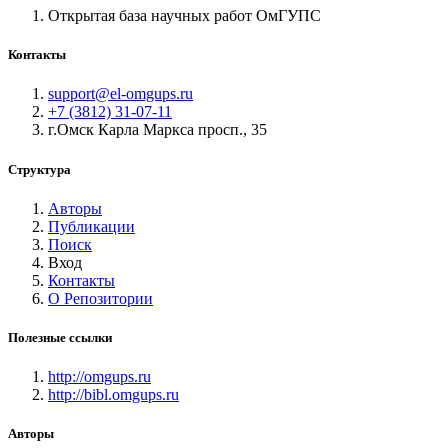
Открытая база научных работ ОмГУПС
Контакты
support@el-omgups.ru
+7 (3812) 31-07-11
г.Омск Карла Маркса просп., 35
Структура
Авторы
Публикации
Поиск
Вход
Контакты
О Репозитории
Полезные ссылки
http://omgups.ru
http://bibl.omgups.ru
Авторы