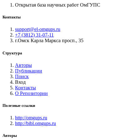
Открытая база научных работ ОмГУПС
Контакты
support@el-omgups.ru
+7 (3812) 31-07-11
г.Омск Карла Маркса просп., 35
Структура
Авторы
Публикации
Поиск
Вход
Контакты
О Репозитории
Полезные ссылки
http://omgups.ru
http://bibl.omgups.ru
Авторы