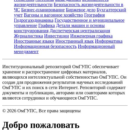
жизнедеятельности
Безопасность жизнедеятельности в
ЧС
Бизнес-планирование
Биржевое дело
Бухгалтерский
учет
Вагоны и вагонное хозяйство
География
Гидрогазодинамика
Государственное и муниципальное
управление
Графика
Детали машин и основы
конструирования
Диспетчерская централизация
Журналистика
Инвестиции
Инженерная графика
Иностранные языки
Иностранный язык
Информатика
Информационная безопасность
Информационный
менеджмент
Институциональный репозиторий ОмГУПС обеспечивает
хранение и распространение цифровых материалов,
являющихся интеллектуальной собственностью ОмГУПС. Он
создан для продвижения результатов научных исследований
ОмГУПС и их поиск в сети Интернет. Репозиторий содержит
документы и публикации, авторами или соавторами которых
являются сотрудники и обучающиеся ОмГУПС.
©
2026
ОмГУПС
, Все права защищены
Добро пожаловать