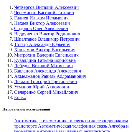
Четвергов Виталий Алексеевич
Черемисин Василий Титович
Галиев Ильхам Исламович
Нехаев Виктор Алексеевич
Сидоров Олег Алексеевич
Ведрученко Виктор Родионович
Шпалтаков Владимир Петрович
Тэттэр Александр Юрьевич
Харламов Виктор Васильевич
Митрохин Валерий Евгеньевич
Кувалдина Татьяна Борисовна
Лебедев Виталий Матвеевич
Бакланов Александр Алексеевич
Ахмеджанов Равиль Абдраманович
Левкин Григорий Григорьевич
Усманов Юрий Ахкемович
Овчаренко Сергей Михайлович
Ещё...
Направление исследований
Автоматика, телемеханика и связь на железнодорожном
транспорте
Автоматическая телефонная связь
Алгебра и
геометрия
Антенны
Базы данных
Безопасность