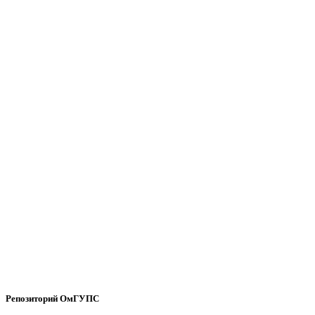
Репозиторий ОмГУПС