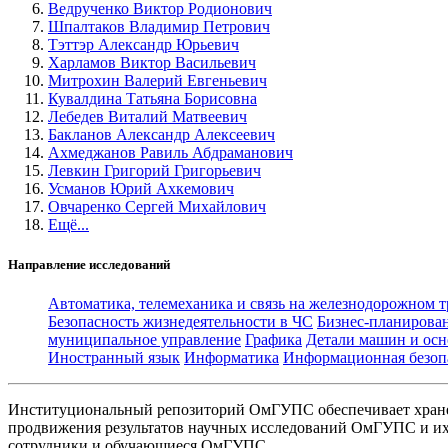
Ведрученко Виктор Родионович
Шпалтаков Владимир Петрович
Тэттэр Александр Юрьевич
Харламов Виктор Васильевич
Митрохин Валерий Евгеньевич
Кувалдина Татьяна Борисовна
Лебедев Виталий Матвеевич
Бакланов Александр Алексеевич
Ахмеджанов Равиль Абдраманович
Левкин Григорий Григорьевич
Усманов Юрий Ахкемович
Овчаренко Сергей Михайлович
Ещё...
Направление исследований
Автоматика, телемеханика и связь на железнодорожном 
Безопасность жизнедеятельности в ЧС
Бизнес-планирова
муниципальное управление
Графика
Детали машин и осн
Иностранный язык
Информатика
Информационная безоп
Институциональный репозиторий ОмГУПС обеспечивает хране
продвижения результатов научных исследований ОмГУПС и их 
сотрудники и обучающиеся ОмГУПС.