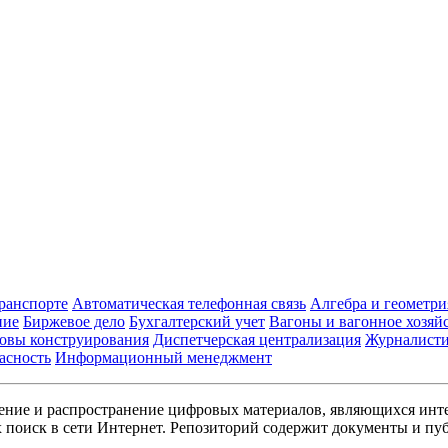
транспорте
Автоматическая телефонная связь
Алгебра и геометри
ние
Биржевое дело
Бухгалтерский учет
Вагоны и вагонное хозяй
овы конструирования
Диспетчерская централизация
Журналист
асность
Информационный менеджмент
ние и распространение цифровых материалов, являющихся инт
поиск в сети Интернет. Репозиторий содержит документы и пуб