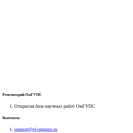
Репозиторий ОмГУПС
Открытая база научных работ ОмГУПС
Контакты
support@el-omgups.ru