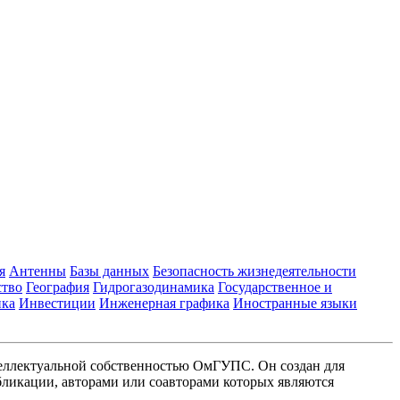
я
Антенны
Базы данных
Безопасность жизнедеятельности
ство
География
Гидрогазодинамика
Государственное и
ика
Инвестиции
Инженерная графика
Иностранные языки
еллектуальной собственностью ОмГУПС. Он создан для
ликации, авторами или соавторами которых являются