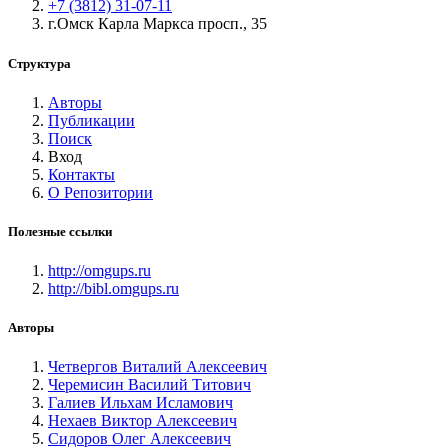
+7 (3812) 31-07-11
г.Омск Карла Маркса просп., 35
Структура
Авторы
Публикации
Поиск
Вход
Контакты
О Репозитории
Полезные ссылки
http://omgups.ru
http://bibl.omgups.ru
Авторы
Четвергов Виталий Алексеевич
Черемисин Василий Титович
Галиев Ильхам Исламович
Нехаев Виктор Алексеевич
Сидоров Олег Алексеевич