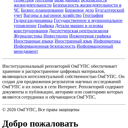
жизнедеятельности
Безопасность жизнедеятельности в
ЧС
Бизнес-планирование
Биржевое дело
Бухгалтерский
учет
Вагоны и вагонное хозяйство
География
Гидрогазодинамика
Государственное и муниципальное
управление
Графика
Детали машин и основы
конструирования
Диспетчерская централизация
Журналистика
Инвестиции
Инженерная графика
Иностранные языки
Иностранный язык
Информатика
Информационная безопасность
Информационный
менеджмент
Институциональный репозиторий ОмГУПС обеспечивает
хранение и распространение цифровых материалов,
являющихся интеллектуальной собственностью ОмГУПС. Он
создан для продвижения результатов научных исследований
ОмГУПС и их поиск в сети Интернет. Репозиторий содержит
документы и публикации, авторами или соавторами которых
являются сотрудники и обучающиеся ОмГУПС.
©
2026
ОмГУПС
, Все права защищены
Добро пожаловать