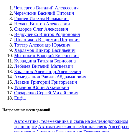
Четвергов Виталий Алексеевич
Черемисин Василий Титович
Галиев Ильхам Исламович
Нехаев Виктор Алексеевич
Сидоров Олег Алексеевич
Ведрученко Виктор Родионович
Шпалтаков Владимир Петрович
Тэттэр Александр Юрьевич
Харламов Виктор Васильевич
Митрохин Валерий Евгеньевич
Кувалдина Татьяна Борисовна
Лебедев Виталий Матвеевич
Бакланов Александр Алексеевич
Ахмеджанов Равиль Абдраманович
Левкин Григорий Григорьевич
Усманов Юрий Ахкемович
Овчаренко Сергей Михайлович
Ещё...
Направление исследований
Автоматика, телемеханика и связь на железнодорожном
транспорте
Автоматическая телефонная связь
Алгебра и
геометрия
Антенны
Базы данных
Безопасность