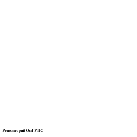
Репозиторий ОмГУПС