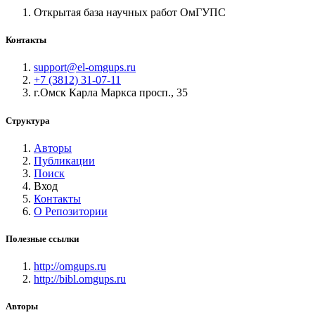
Открытая база научных работ ОмГУПС
Контакты
support@el-omgups.ru
+7 (3812) 31-07-11
г.Омск Карла Маркса просп., 35
Структура
Авторы
Публикации
Поиск
Вход
Контакты
О Репозитории
Полезные ссылки
http://omgups.ru
http://bibl.omgups.ru
Авторы