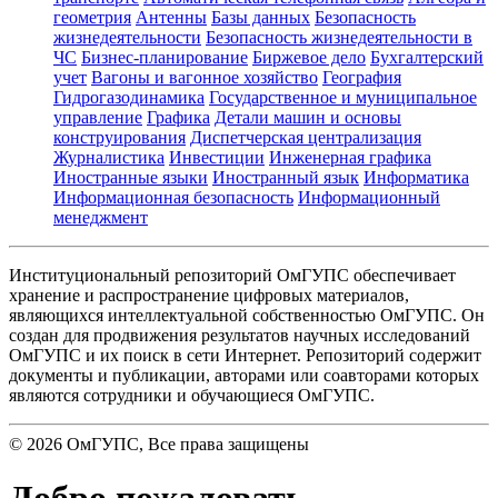
геометрия
Антенны
Базы данных
Безопасность
жизнедеятельности
Безопасность жизнедеятельности в
ЧС
Бизнес-планирование
Биржевое дело
Бухгалтерский
учет
Вагоны и вагонное хозяйство
География
Гидрогазодинамика
Государственное и муниципальное
управление
Графика
Детали машин и основы
конструирования
Диспетчерская централизация
Журналистика
Инвестиции
Инженерная графика
Иностранные языки
Иностранный язык
Информатика
Информационная безопасность
Информационный
менеджмент
Институциональный репозиторий ОмГУПС обеспечивает
хранение и распространение цифровых материалов,
являющихся интеллектуальной собственностью ОмГУПС. Он
создан для продвижения результатов научных исследований
ОмГУПС и их поиск в сети Интернет. Репозиторий содержит
документы и публикации, авторами или соавторами которых
являются сотрудники и обучающиеся ОмГУПС.
©
2026
ОмГУПС
, Все права защищены