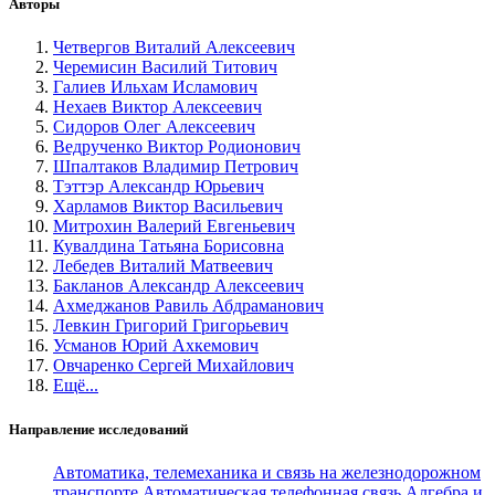
Авторы
Четвергов Виталий Алексеевич
Черемисин Василий Титович
Галиев Ильхам Исламович
Нехаев Виктор Алексеевич
Сидоров Олег Алексеевич
Ведрученко Виктор Родионович
Шпалтаков Владимир Петрович
Тэттэр Александр Юрьевич
Харламов Виктор Васильевич
Митрохин Валерий Евгеньевич
Кувалдина Татьяна Борисовна
Лебедев Виталий Матвеевич
Бакланов Александр Алексеевич
Ахмеджанов Равиль Абдраманович
Левкин Григорий Григорьевич
Усманов Юрий Ахкемович
Овчаренко Сергей Михайлович
Ещё...
Направление исследований
Автоматика, телемеханика и связь на железнодорожном
транспорте
Автоматическая телефонная связь
Алгебра и