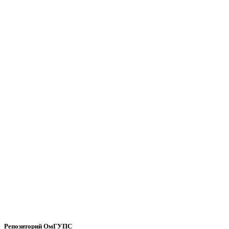
Репозиторий ОмГУПС