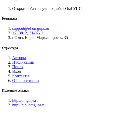
Открытая база научных работ ОмГУПС
Контакты
support@el-omgups.ru
+7 (3812) 31-07-11
г.Омск Карла Маркса просп., 35
Структура
Авторы
Публикации
Поиск
Вход
Контакты
О Репозитории
Полезные ссылки
http://omgups.ru
http://bibl.omgups.ru