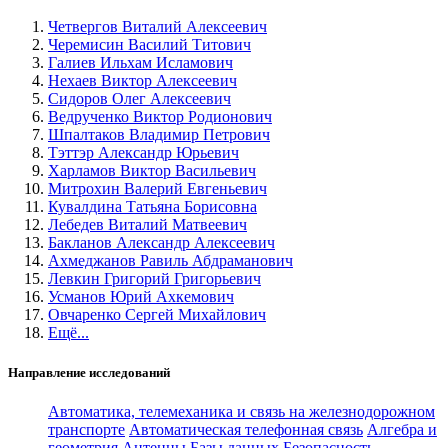
Четвергов Виталий Алексеевич
Черемисин Василий Титович
Галиев Ильхам Исламович
Нехаев Виктор Алексеевич
Сидоров Олег Алексеевич
Ведрученко Виктор Родионович
Шпалтаков Владимир Петрович
Тэттэр Александр Юрьевич
Харламов Виктор Васильевич
Митрохин Валерий Евгеньевич
Кувалдина Татьяна Борисовна
Лебедев Виталий Матвеевич
Бакланов Александр Алексеевич
Ахмеджанов Равиль Абдраманович
Левкин Григорий Григорьевич
Усманов Юрий Ахкемович
Овчаренко Сергей Михайлович
Ещё...
Направление исследований
Автоматика, телемеханика и связь на железнодорожном
транспорте
Автоматическая телефонная связь
Алгебра и
геометрия
Антенны
Базы данных
Безопасность