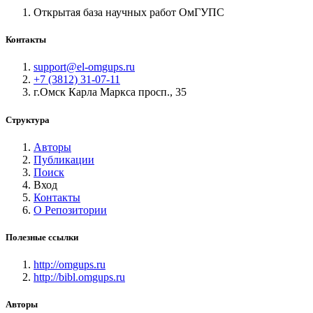
Открытая база научных работ ОмГУПС
Контакты
support@el-omgups.ru
+7 (3812) 31-07-11
г.Омск Карла Маркса просп., 35
Структура
Авторы
Публикации
Поиск
Вход
Контакты
О Репозитории
Полезные ссылки
http://omgups.ru
http://bibl.omgups.ru
Авторы