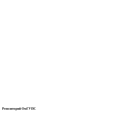
Репозиторий ОмГУПС