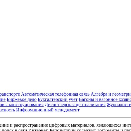
транспорте
Автоматическая телефонная связь
Алгебра и геометри
ние
Биржевое дело
Бухгалтерский учет
Вагоны и вагонное хозяй
овы конструирования
Диспетчерская централизация
Журналист
асность
Информационный менеджмент
ние и распространение цифровых материалов, являющихся инт
поиск в сети Интернет. Репозиторий содержит документы и пуб