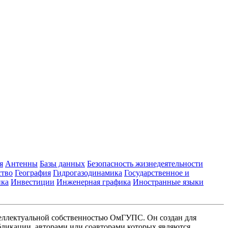
я
Антенны
Базы данных
Безопасность жизнедеятельности
ство
География
Гидрогазодинамика
Государственное и
ика
Инвестиции
Инженерная графика
Иностранные языки
еллектуальной собственностью ОмГУПС. Он создан для
ликации, авторами или соавторами которых являются