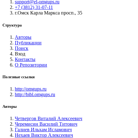
support@el-omgups.ru
+7 (3812) 31-07-11
г.Омск Карла Маркса просп., 35
Структура
Авторы
Публикации
Поиск
Вход
Контакты
О Репозитории
Полезные ссылки
http://omgups.ru
http://bibl.omgups.ru
Авторы
Четвергов Виталий Алексеевич
Черемисин Василий Титович
Галиев Ильхам Исламович
Нехаев Виктор Алексеевич