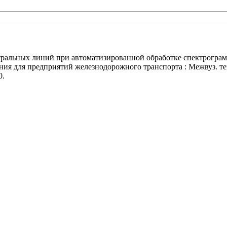
альных линий при автоматизированной обработке спектрограмм /
ия для предприятий железнодорожного транспорта : Межвуз. тем
0.