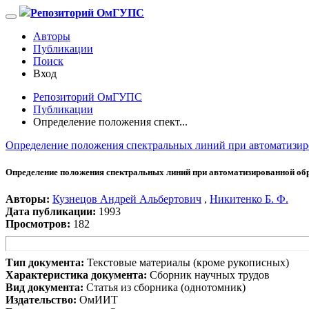
Репозиторий ОмГУПС
Авторы
Публикации
Поиск
Вход
Репозиторий ОмГУПС
Публикации
Определение положения спект...
Определение положения спектральных линий при автоматизир
Определение положения спектральных линий при автоматизированной об
Авторы:
Кузнецов Андрей Альбертович
,
Никитенко Б. Ф.
Дата публикации:
1993
Просмотров:
182
Тип документа:
Текстовые материалы (кроме рукописных)
Характеристика документа:
Сборник научных трудов
Вид документа:
Статья из сборника (однотомник)
Издательство:
ОмИИТ