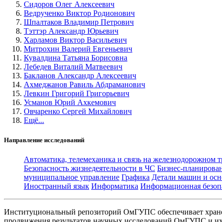
Сидоров Олег Алексеевич
Ведрученко Виктор Родионович
Шпалтаков Владимир Петрович
Тэттэр Александр Юрьевич
Харламов Виктор Васильевич
Митрохин Валерий Евгеньевич
Кувалдина Татьяна Борисовна
Лебедев Виталий Матвеевич
Бакланов Александр Алексеевич
Ахмеджанов Равиль Абдраманович
Левкин Григорий Григорьевич
Усманов Юрий Ахкемович
Овчаренко Сергей Михайлович
Ещё...
Направление исследований
Автоматика, телемеханика и связь на железнодорожном 
Безопасность жизнедеятельности в ЧС
Бизнес-планирова
муниципальное управление
Графика
Детали машин и осн
Иностранный язык
Информатика
Информационная безоп
Институциональный репозиторий ОмГУПС обеспечивает хране
продвижения результатов научных исследований ОмГУПС и их 