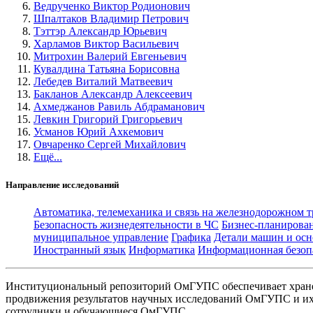
Ведрученко Виктор Родионович
Шпалтаков Владимир Петрович
Тэттэр Александр Юрьевич
Харламов Виктор Васильевич
Митрохин Валерий Евгеньевич
Кувалдина Татьяна Борисовна
Лебедев Виталий Матвеевич
Бакланов Александр Алексеевич
Ахмеджанов Равиль Абдраманович
Левкин Григорий Григорьевич
Усманов Юрий Ахкемович
Овчаренко Сергей Михайлович
Ещё...
Направление исследований
Автоматика, телемеханика и связь на железнодорожном 
Безопасность жизнедеятельности в ЧС
Бизнес-планирова
муниципальное управление
Графика
Детали машин и осн
Иностранный язык
Информатика
Информационная безоп
Институциональный репозиторий ОмГУПС обеспечивает хране
продвижения результатов научных исследований ОмГУПС и их 
сотрудники и обучающиеся ОмГУПС.