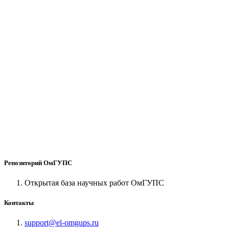
Репозиторий ОмГУПС
Открытая база научных работ ОмГУПС
Контакты
support@el-omgups.ru