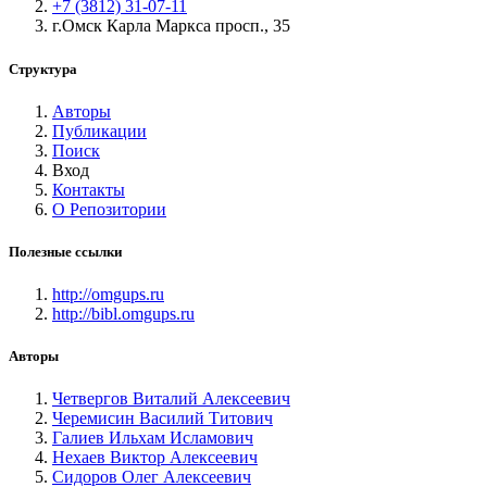
+7 (3812) 31-07-11
г.Омск Карла Маркса просп., 35
Структура
Авторы
Публикации
Поиск
Вход
Контакты
О Репозитории
Полезные ссылки
http://omgups.ru
http://bibl.omgups.ru
Авторы
Четвергов Виталий Алексеевич
Черемисин Василий Титович
Галиев Ильхам Исламович
Нехаев Виктор Алексеевич
Сидоров Олег Алексеевич