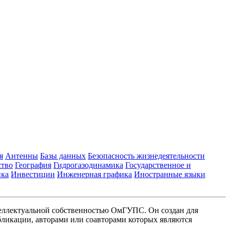
я
Антенны
Базы данных
Безопасность жизнедеятельности
ство
География
Гидрогазодинамика
Государственное и
ика
Инвестиции
Инженерная графика
Иностранные языки
еллектуальной собственностью ОмГУПС. Он создан для
ликации, авторами или соавторами которых являются