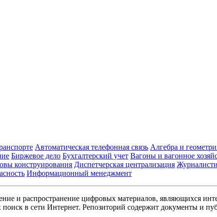
транспорте
Автоматическая телефонная связь
Алгебра и геометри
ние
Биржевое дело
Бухгалтерский учет
Вагоны и вагонное хозяй
овы конструирования
Диспетчерская централизация
Журналист
асность
Информационный менеджмент
ние и распространение цифровых материалов, являющихся инт
поиск в сети Интернет. Репозиторий содержит документы и пуб