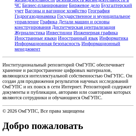
ЧС
Бизнес-планирование
Биржевое дело
Бухгалтерский
учет
Вагоны и вагонное хозяйство
География
Гидрогазодинамика
Государственное и муниципальное
управление
Графика
Детали машин и основы
конструирования
Диспетчерская централизация
Журналистика
Инвестиции
Инженерная графика
Иностранные языки
Иностранный язык
Информатика
Информационная безопасность
Информационный
менеджмент
Институциональный репозиторий ОмГУПС обеспечивает
хранение и распространение цифровых материалов,
являющихся интеллектуальной собственностью ОмГУПС. Он
создан для продвижения результатов научных исследований
ОмГУПС и их поиск в сети Интернет. Репозиторий содержит
документы и публикации, авторами или соавторами которых
являются сотрудники и обучающиеся ОмГУПС.
©
2026
ОмГУПС
, Все права защищены
Добро пожаловать