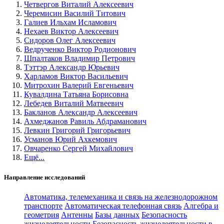
Четвергов Виталий Алексеевич
Черемисин Василий Титович
Галиев Ильхам Исламович
Нехаев Виктор Алексеевич
Сидоров Олег Алексеевич
Ведрученко Виктор Родионович
Шпалтаков Владимир Петрович
Тэттэр Александр Юрьевич
Харламов Виктор Васильевич
Митрохин Валерий Евгеньевич
Кувалдина Татьяна Борисовна
Лебедев Виталий Матвеевич
Бакланов Александр Алексеевич
Ахмеджанов Равиль Абдраманович
Левкин Григорий Григорьевич
Усманов Юрий Ахкемович
Овчаренко Сергей Михайлович
Ещё...
Направление исследований
Автоматика, телемеханика и связь на железнодорожном
транспорте
Автоматическая телефонная связь
Алгебра и
геометрия
Антенны
Базы данных
Безопасность
жизнедеятельности
Безопасность жизнедеятельности в