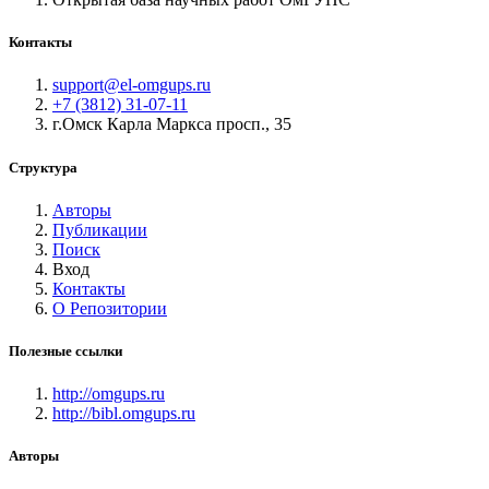
Контакты
support@el-omgups.ru
+7 (3812) 31-07-11
г.Омск Карла Маркса просп., 35
Структура
Авторы
Публикации
Поиск
Вход
Контакты
О Репозитории
Полезные ссылки
http://omgups.ru
http://bibl.omgups.ru
Авторы