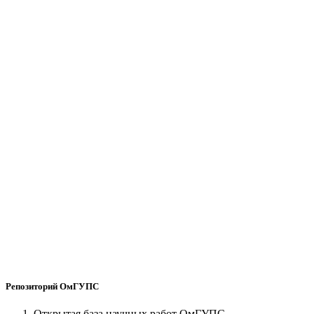
Репозиторий ОмГУПС
Открытая база научных работ ОмГУПС