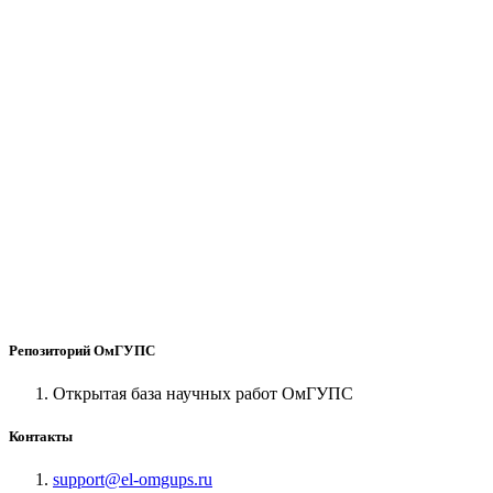
Репозиторий ОмГУПС
Открытая база научных работ ОмГУПС
Контакты
support@el-omgups.ru