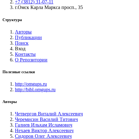
+7 (3812) 31-07-11
г.Омск Карла Маркса просп., 35
Структура
Авторы
Публикации
Поиск
Вход
Контакты
О Репозитории
Полезные ссылки
http://omgups.ru
http://bibl.omgups.ru
Авторы
Четвергов Виталий Алексеевич
Черемисин Василий Титович
Галиев Ильхам Исламович
Нехаев Виктор Алексеевич
Сидоров Олег Алексеевич