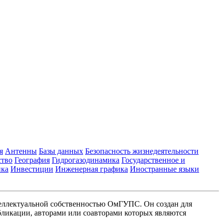
я
Антенны
Базы данных
Безопасность жизнедеятельности
ство
География
Гидрогазодинамика
Государственное и
ика
Инвестиции
Инженерная графика
Иностранные языки
еллектуальной собственностью ОмГУПС. Он создан для
ликации, авторами или соавторами которых являются