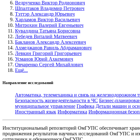
Ведрученко Виктор Родионович
Шпалтаков Владимир Петрович
Тэттэр Александр Юрьевич
Харламов Виктор Васильевич
Митрохин Валерий Евгеньевич
Кувалдина Татьяна Борисовна
Лебедев Виталий Матвеевич
Бакланов Александр Алексеевич
Ахмеджанов Равиль Абдраманович
Левкин Григорий Григорьевич
Усманов Юрий Ахкемович
Овчаренко Сергей Михайлович
Ещё...
Направление исследований
Автоматика, телемеханика и связь на железнодорожном 
Безопасность жизнедеятельности в ЧС
Бизнес-планирова
муниципальное управление
Графика
Детали машин и осн
Иностранный язык
Информатика
Информационная безоп
Институциональный репозиторий ОмГУПС обеспечивает хране
продвижения результатов научных исследований ОмГУПС и их 
сотрудники и обучающиеся ОмГУПС.