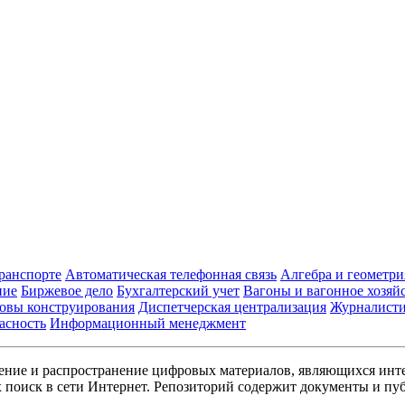
транспорте
Автоматическая телефонная связь
Алгебра и геометри
ние
Биржевое дело
Бухгалтерский учет
Вагоны и вагонное хозяй
овы конструирования
Диспетчерская централизация
Журналист
асность
Информационный менеджмент
ние и распространение цифровых материалов, являющихся инт
поиск в сети Интернет. Репозиторий содержит документы и пуб