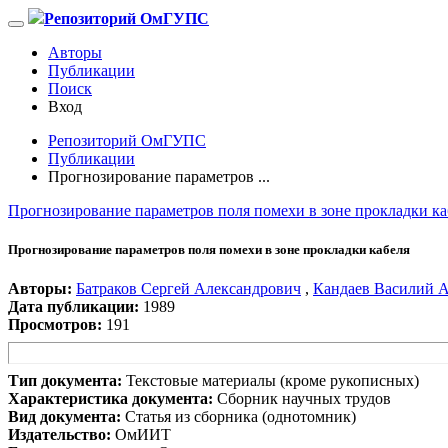
Репозиторий ОмГУПС
Авторы
Публикации
Поиск
Вход
Репозиторий ОмГУПС
Публикации
Прогнозирование параметров ...
Прогнозирование параметров поля помехи в зоне прокладки ка
Прогнозирование параметров поля помехи в зоне прокладки кабеля
Авторы:
Батраков Сергей Александрович
,
Кандаев Василий 
Дата публикации:
1989
Просмотров:
191
Тип документа:
Текстовые материалы (кроме рукописных)
Характеристика документа:
Сборник научных трудов
Вид документа:
Статья из сборника (однотомник)
Издательство:
ОмИИТ