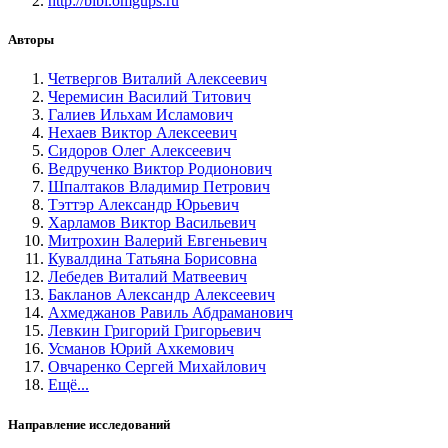
http://bibl.omgups.ru
Авторы
Четвергов Виталий Алексеевич
Черемисин Василий Титович
Галиев Ильхам Исламович
Нехаев Виктор Алексеевич
Сидоров Олег Алексеевич
Ведрученко Виктор Родионович
Шпалтаков Владимир Петрович
Тэттэр Александр Юрьевич
Харламов Виктор Васильевич
Митрохин Валерий Евгеньевич
Кувалдина Татьяна Борисовна
Лебедев Виталий Матвеевич
Бакланов Александр Алексеевич
Ахмеджанов Равиль Абдраманович
Левкин Григорий Григорьевич
Усманов Юрий Ахкемович
Овчаренко Сергей Михайлович
Ещё...
Направление исследований