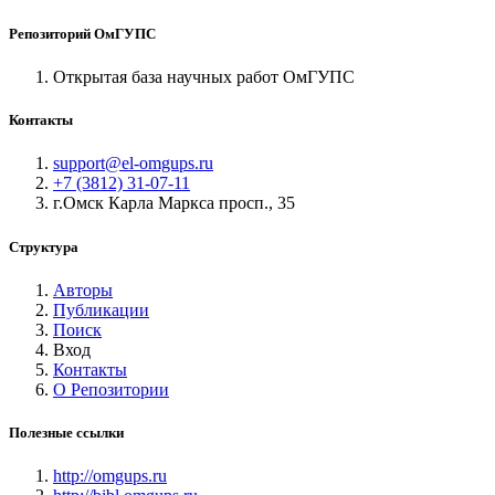
Репозиторий ОмГУПС
Открытая база научных работ ОмГУПС
Контакты
support@el-omgups.ru
+7 (3812) 31-07-11
г.Омск Карла Маркса просп., 35
Структура
Авторы
Публикации
Поиск
Вход
Контакты
О Репозитории
Полезные ссылки
http://omgups.ru