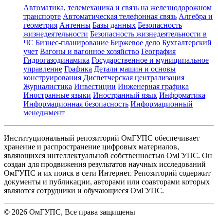
Автоматика, телемеханика и связь на железнодорожном
транспорте
Автоматическая телефонная связь
Алгебра и
геометрия
Антенны
Базы данных
Безопасность
жизнедеятельности
Безопасность жизнедеятельности в
ЧС
Бизнес-планирование
Биржевое дело
Бухгалтерский
учет
Вагоны и вагонное хозяйство
География
Гидрогазодинамика
Государственное и муниципальное
управление
Графика
Детали машин и основы
конструирования
Диспетчерская централизация
Журналистика
Инвестиции
Инженерная графика
Иностранные языки
Иностранный язык
Информатика
Информационная безопасность
Информационный
менеджмент
Институциональный репозиторий ОмГУПС обеспечивает
хранение и распространение цифровых материалов,
являющихся интеллектуальной собственностью ОмГУПС. Он
создан для продвижения результатов научных исследований
ОмГУПС и их поиск в сети Интернет. Репозиторий содержит
документы и публикации, авторами или соавторами которых
являются сотрудники и обучающиеся ОмГУПС.
©
2026
ОмГУПС
, Все права защищены