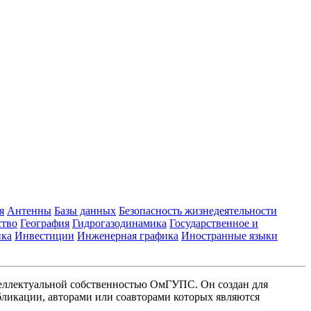
я
Антенны
Базы данных
Безопасность жизнедеятельности
ство
География
Гидрогазодинамика
Государственное и
ика
Инвестиции
Инженерная графика
Иностранные языки
еллектуальной собственностью ОмГУПС. Он создан для
ликации, авторами или соавторами которых являются