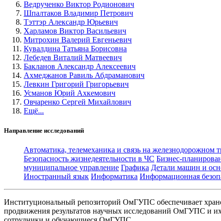
Ведрученко Виктор Родионович
Шпалтаков Владимир Петрович
Тэттэр Александр Юрьевич
Харламов Виктор Васильевич
Митрохин Валерий Евгеньевич
Кувалдина Татьяна Борисовна
Лебедев Виталий Матвеевич
Бакланов Александр Алексеевич
Ахмеджанов Равиль Абдраманович
Левкин Григорий Григорьевич
Усманов Юрий Ахкемович
Овчаренко Сергей Михайлович
Ещё...
Направление исследований
Автоматика, телемеханика и связь на железнодорожном 
Безопасность жизнедеятельности в ЧС
Бизнес-планирова
муниципальное управление
Графика
Детали машин и осн
Иностранный язык
Информатика
Информационная безоп
Институциональный репозиторий ОмГУПС обеспечивает хране
продвижения результатов научных исследований ОмГУПС и их 
сотрудники и обучающиеся ОмГУПС.