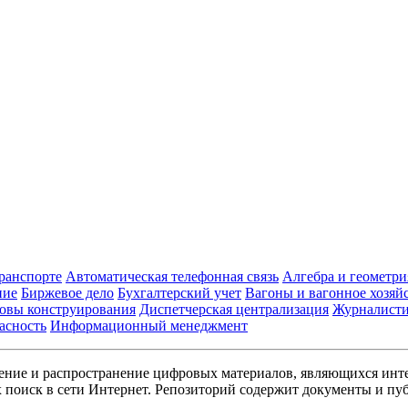
транспорте
Автоматическая телефонная связь
Алгебра и геометри
ние
Биржевое дело
Бухгалтерский учет
Вагоны и вагонное хозяй
овы конструирования
Диспетчерская централизация
Журналист
асность
Информационный менеджмент
ние и распространение цифровых материалов, являющихся инт
поиск в сети Интернет. Репозиторий содержит документы и пуб