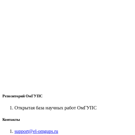
Репозиторий ОмГУПС
Открытая база научных работ ОмГУПС
Контакты
support@el-omgups.ru