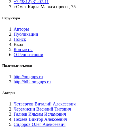
+7 (3812) 31-07-11
г.Омск Карла Маркса просп., 35
Структура
Авторы
Публикации
Поиск
Вход
Контакты
О Репозитории
Полезные ссылки
http://omgups.ru
http://bibl.omgups.ru
Авторы
Четвергов Виталий Алексеевич
Черемисин Василий Титович
Галиев Ильхам Исламович
Нехаев Виктор Алексеевич
Сидоров Олег Алексеевич