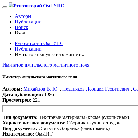
Репозиторий ОмГУПС
Авторы
Публикации
Поиск
Вход
Репозиторий ОмГУПС
Публикации
Имитатор импульсного магнит...
Имитатор импульсного магнитного поля
Имитатор импульсного магнитного поля
Авторы:
Михайлов В. Ю.
,
Поздняков Леонард Георгиевич
,
Са
Дата публикации:
1986
Просмотров:
221
Тип документа:
Текстовые материалы (кроме рукописных)
Характеристика документа:
Сборник научных трудов
Вид документа:
Статья из сборника (однотомник)
Издательство:
ОмИИТ