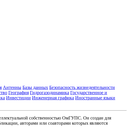
я
Антенны
Базы данных
Безопасность жизнедеятельности
ство
География
Гидрогазодинамика
Государственное и
ика
Инвестиции
Инженерная графика
Иностранные языки
еллектуальной собственностью ОмГУПС. Он создан для
ликации, авторами или соавторами которых являются