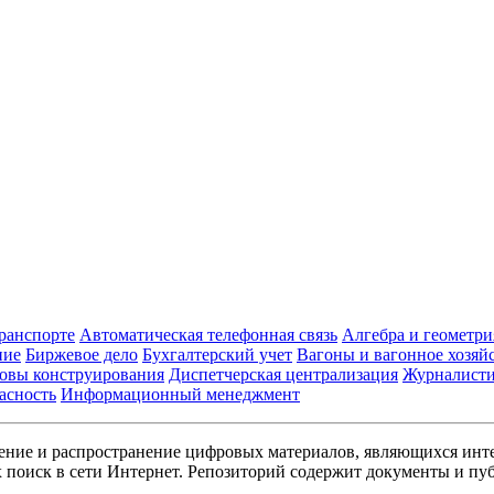
транспорте
Автоматическая телефонная связь
Алгебра и геометри
ние
Биржевое дело
Бухгалтерский учет
Вагоны и вагонное хозяй
овы конструирования
Диспетчерская централизация
Журналист
асность
Информационный менеджмент
ние и распространение цифровых материалов, являющихся инт
поиск в сети Интернет. Репозиторий содержит документы и пуб