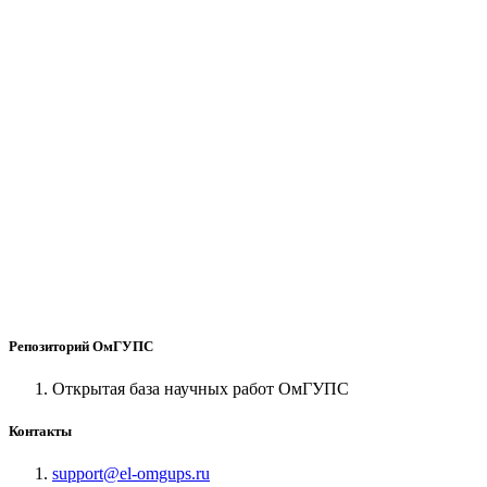
Репозиторий ОмГУПС
Открытая база научных работ ОмГУПС
Контакты
support@el-omgups.ru