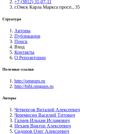
+7 (3812) 31-07-11
г.Омск Карла Маркса просп., 35
Структура
Авторы
Публикации
Поиск
Вход
Контакты
О Репозитории
Полезные ссылки
http://omgups.ru
http://bibl.omgups.ru
Авторы
Четвергов Виталий Алексеевич
Черемисин Василий Титович
Галиев Ильхам Исламович
Нехаев Виктор Алексеевич
Сидоров Олег Алексеевич