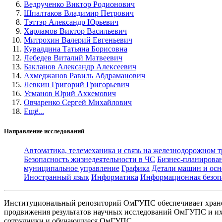
Ведрученко Виктор Родионович
Шпалтаков Владимир Петрович
Тэттэр Александр Юрьевич
Харламов Виктор Васильевич
Митрохин Валерий Евгеньевич
Кувалдина Татьяна Борисовна
Лебедев Виталий Матвеевич
Бакланов Александр Алексеевич
Ахмеджанов Равиль Абдраманович
Левкин Григорий Григорьевич
Усманов Юрий Ахкемович
Овчаренко Сергей Михайлович
Ещё...
Направление исследований
Автоматика, телемеханика и связь на железнодорожном 
Безопасность жизнедеятельности в ЧС
Бизнес-планирова
муниципальное управление
Графика
Детали машин и осн
Иностранный язык
Информатика
Информационная безоп
Институциональный репозиторий ОмГУПС обеспечивает хране
продвижения результатов научных исследований ОмГУПС и их 
сотрудники и обучающиеся ОмГУПС.