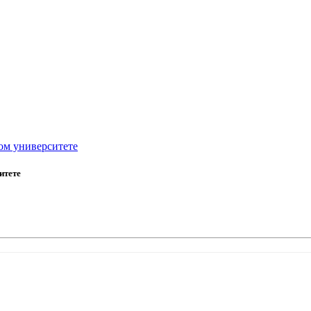
ом университете
итете