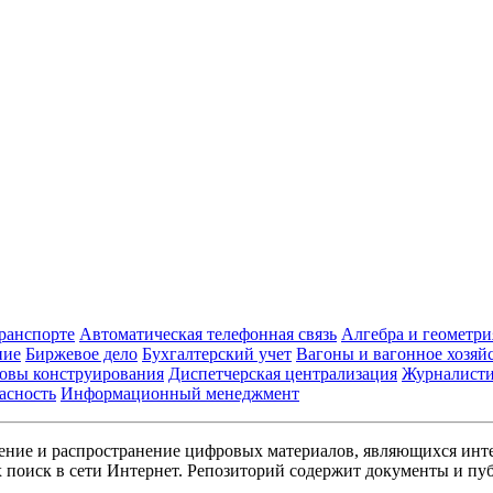
транспорте
Автоматическая телефонная связь
Алгебра и геометри
ние
Биржевое дело
Бухгалтерский учет
Вагоны и вагонное хозяй
овы конструирования
Диспетчерская централизация
Журналист
асность
Информационный менеджмент
ние и распространение цифровых материалов, являющихся инт
поиск в сети Интернет. Репозиторий содержит документы и пуб