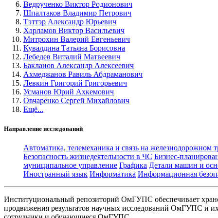
Ведрученко Виктор Родионович
Шпалтаков Владимир Петрович
Тэттэр Александр Юрьевич
Харламов Виктор Васильевич
Митрохин Валерий Евгеньевич
Кувалдина Татьяна Борисовна
Лебедев Виталий Матвеевич
Бакланов Александр Алексеевич
Ахмеджанов Равиль Абдраманович
Левкин Григорий Григорьевич
Усманов Юрий Ахкемович
Овчаренко Сергей Михайлович
Ещё...
Направление исследований
Автоматика, телемеханика и связь на железнодорожном 
Безопасность жизнедеятельности в ЧС
Бизнес-планирова
муниципальное управление
Графика
Детали машин и осн
Иностранный язык
Информатика
Информационная безоп
Институциональный репозиторий ОмГУПС обеспечивает хране
продвижения результатов научных исследований ОмГУПС и их 
сотрудники и обучающиеся ОмГУПС.