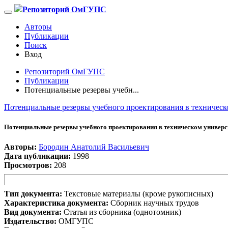
Репозиторий ОмГУПС
Авторы
Публикации
Поиск
Вход
Репозиторий ОмГУПС
Публикации
Потенциальные резервы учебн...
Потенциальные резервы учебного проектирования в техническ
Потенциальные резервы учебного проектирования в техническом универс
Авторы:
Бородин Анатолий Васильевич
Дата публикации:
1998
Просмотров:
208
Тип документа:
Текстовые материалы (кроме рукописных)
Характеристика документа:
Сборник научных трудов
Вид документа:
Статья из сборника (однотомник)
Издательство:
ОМГУПС