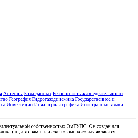
я
Антенны
Базы данных
Безопасность жизнедеятельности
ство
География
Гидрогазодинамика
Государственное и
ика
Инвестиции
Инженерная графика
Иностранные языки
еллектуальной собственностью ОмГУПС. Он создан для
ликации, авторами или соавторами которых являются