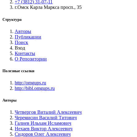
+7 (3812) 31-07-11
г.Омск Карла Маркса просп., 35
Структура
Авторы
Публикации
Поиск
Вход
Контакты
О Репозитории
Полезные ссылки
http://omgups.ru
http://bibl.omgups.ru
Авторы
Четвергов Виталий Алексеевич
Черемисин Василий Титович
Галиев Ильхам Исламович
Нехаев Виктор Алексеевич
Сидоров Олег Алексеевич