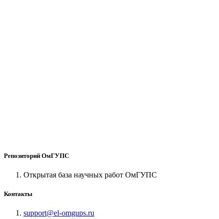
Репозиторий ОмГУПС
Открытая база научных работ ОмГУПС
Контакты
support@el-omgups.ru