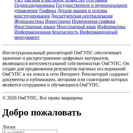
Гидрогазодинамика
Государственное и муниципальное
управление
Графика
Детали машин и основы
конструирования
Диспетчерская централизация
Журналистика
Инвестиции
Инженерная графика
Иностранные языки
Иностранный язык
Информатика
Информационная безопасность
Информационный
менеджмент
Институциональный репозиторий ОмГУПС обеспечивает
хранение и распространение цифровых материалов,
являющихся интеллектуальной собственностью ОмГУПС. Он
создан для продвижения результатов научных исследований
ОмГУПС и их поиск в сети Интернет. Репозиторий содержит
документы и публикации, авторами или соавторами которых
являются сотрудники и обучающиеся ОмГУПС.
©
2026
ОмГУПС
, Все права защищены
Добро пожаловать
Логин