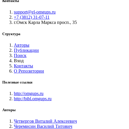
Контакты
support@el-omgups.ru
+7 (3812) 31-07-11
г.Омск Карла Маркса просп., 35
Структура
Авторы
Публикации
Поиск
Вход
Контакты
О Репозитории
Полезные ссылки
http://omgups.ru
http://bibl.omgups.ru
Авторы
Четвергов Виталий Алексеевич
Черемисин Василий Титович