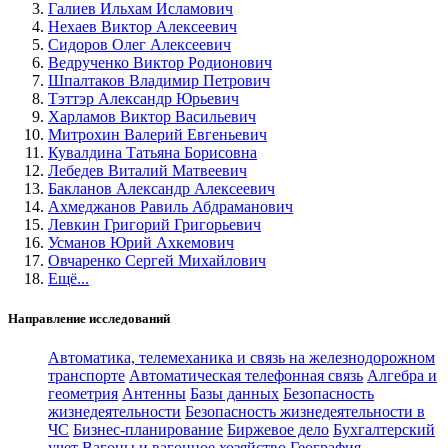
Галиев Ильхам Исламович
Нехаев Виктор Алексеевич
Сидоров Олег Алексеевич
Ведрученко Виктор Родионович
Шпалтаков Владимир Петрович
Тэттэр Александр Юрьевич
Харламов Виктор Васильевич
Митрохин Валерий Евгеньевич
Кувалдина Татьяна Борисовна
Лебедев Виталий Матвеевич
Бакланов Александр Алексеевич
Ахмеджанов Равиль Абдраманович
Левкин Григорий Григорьевич
Усманов Юрий Ахкемович
Овчаренко Сергей Михайлович
Ещё...
Направление исследований
Автоматика, телемеханика и связь на железнодорожном
транспорте
Автоматическая телефонная связь
Алгебра и
геометрия
Антенны
Базы данных
Безопасность
жизнедеятельности
Безопасность жизнедеятельности в
ЧС
Бизнес-планирование
Биржевое дело
Бухгалтерский
учет
Вагоны и вагонное хозяйство
География