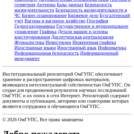
геометрия
Антенны
Базы данных
Безопасность
жизнедеятельности
Безопасность жизнедеятельности в
ЧС
Бизнес-планирование
Биржевое дело
Бухгалтерский
учет
Вагоны и вагонное хозяйство
География
Гидрогазодинамика
Государственное и муниципальное
управление
Графика
Детали машин и основы
конструирования
Диспетчерская централизация
Журналистика
Инвестиции
Инженерная графика
Иностранные языки
Иностранный язык
Информатика
Информационная безопасность
Информационный
менеджмент
Институциональный репозиторий ОмГУПС обеспечивает
хранение и распространение цифровых материалов,
являющихся интеллектуальной собственностью ОмГУПС. Он
создан для продвижения результатов научных исследований
ОмГУПС и их поиск в сети Интернет. Репозиторий содержит
документы и публикации, авторами или соавторами которых
являются сотрудники и обучающиеся ОмГУПС.
©
2026
ОмГУПС
, Все права защищены