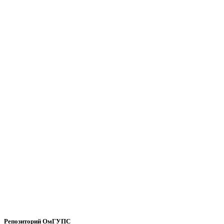
Репозиторий ОмГУПС