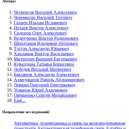
Авторы
Четвергов Виталий Алексеевич
Черемисин Василий Титович
Галиев Ильхам Исламович
Нехаев Виктор Алексеевич
Сидоров Олег Алексеевич
Ведрученко Виктор Родионович
Шпалтаков Владимир Петрович
Тэттэр Александр Юрьевич
Харламов Виктор Васильевич
Митрохин Валерий Евгеньевич
Кувалдина Татьяна Борисовна
Лебедев Виталий Матвеевич
Бакланов Александр Алексеевич
Ахмеджанов Равиль Абдраманович
Левкин Григорий Григорьевич
Усманов Юрий Ахкемович
Овчаренко Сергей Михайлович
Ещё...
Направление исследований
Автоматика, телемеханика и связь на железнодорожном
транспорте
Автоматическая телефонная связь
Алгебра и