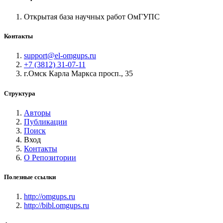
Открытая база научных работ ОмГУПС
Контакты
support@el-omgups.ru
+7 (3812) 31-07-11
г.Омск Карла Маркса просп., 35
Структура
Авторы
Публикации
Поиск
Вход
Контакты
О Репозитории
Полезные ссылки
http://omgups.ru
http://bibl.omgups.ru