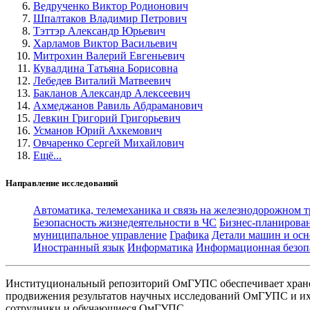
Ведрученко Виктор Родионович
Шпалтаков Владимир Петрович
Тэттэр Александр Юрьевич
Харламов Виктор Васильевич
Митрохин Валерий Евгеньевич
Кувалдина Татьяна Борисовна
Лебедев Виталий Матвеевич
Бакланов Александр Алексеевич
Ахмеджанов Равиль Абдраманович
Левкин Григорий Григорьевич
Усманов Юрий Ахкемович
Овчаренко Сергей Михайлович
Ещё...
Направление исследований
Автоматика, телемеханика и связь на железнодорожном 
Безопасность жизнедеятельности в ЧС
Бизнес-планирова
муниципальное управление
Графика
Детали машин и осн
Иностранный язык
Информатика
Информационная безоп
Институциональный репозиторий ОмГУПС обеспечивает хране
продвижения результатов научных исследований ОмГУПС и их 
сотрудники и обучающиеся ОмГУПС.