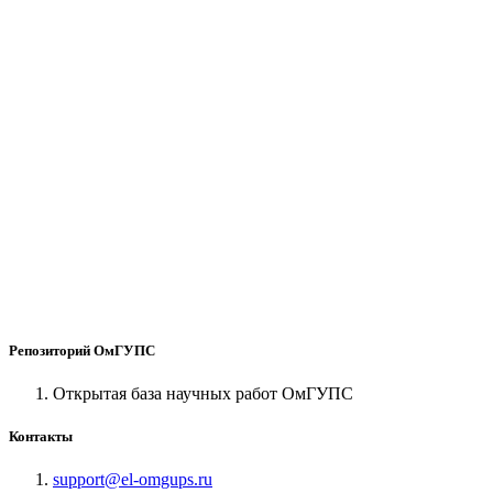
Репозиторий ОмГУПС
Открытая база научных работ ОмГУПС
Контакты
support@el-omgups.ru