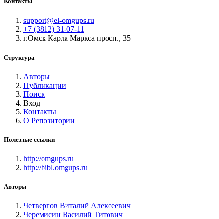
Контакты
support@el-omgups.ru
+7 (3812) 31-07-11
г.Омск Карла Маркса просп., 35
Структура
Авторы
Публикации
Поиск
Вход
Контакты
О Репозитории
Полезные ссылки
http://omgups.ru
http://bibl.omgups.ru
Авторы
Четвергов Виталий Алексеевич
Черемисин Василий Титович