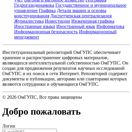
Гидрогазодинамика
Государственное и муниципальное
управление
Графика
Детали машин и основы
конструирования
Диспетчерская централизация
Журналистика
Инвестиции
Инженерная графика
Иностранные языки
Иностранный язык
Информатика
Информационная безопасность
Информационный
менеджмент
Институциональный репозиторий ОмГУПС обеспечивает
хранение и распространение цифровых материалов,
являющихся интеллектуальной собственностью ОмГУПС. Он
создан для продвижения результатов научных исследований
ОмГУПС и их поиск в сети Интернет. Репозиторий содержит
документы и публикации, авторами или соавторами которых
являются сотрудники и обучающиеся ОмГУПС.
©
2026
ОмГУПС
, Все права защищены
Добро пожаловать
Логин