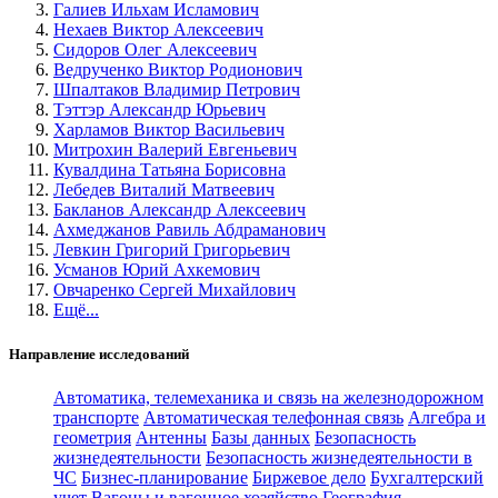
Галиев Ильхам Исламович
Нехаев Виктор Алексеевич
Сидоров Олег Алексеевич
Ведрученко Виктор Родионович
Шпалтаков Владимир Петрович
Тэттэр Александр Юрьевич
Харламов Виктор Васильевич
Митрохин Валерий Евгеньевич
Кувалдина Татьяна Борисовна
Лебедев Виталий Матвеевич
Бакланов Александр Алексеевич
Ахмеджанов Равиль Абдраманович
Левкин Григорий Григорьевич
Усманов Юрий Ахкемович
Овчаренко Сергей Михайлович
Ещё...
Направление исследований
Автоматика, телемеханика и связь на железнодорожном
транспорте
Автоматическая телефонная связь
Алгебра и
геометрия
Антенны
Базы данных
Безопасность
жизнедеятельности
Безопасность жизнедеятельности в
ЧС
Бизнес-планирование
Биржевое дело
Бухгалтерский
учет
Вагоны и вагонное хозяйство
География