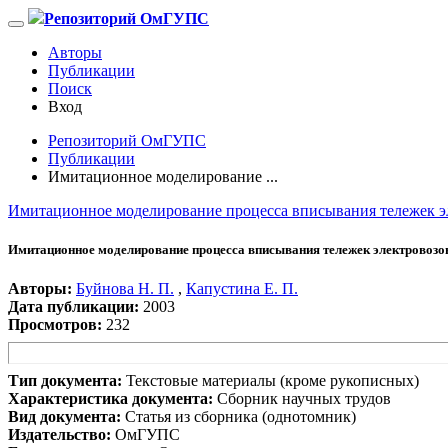
Репозиторий ОмГУПС
Авторы
Публикации
Поиск
Вход
Репозиторий ОмГУПС
Публикации
Имитационное моделирование ...
Имитационное моделирование процесса вписывания тележек э
Имитационное моделирование процесса вписывания тележек электровозо
Авторы:
Буйнова Н. П.
,
Капустина Е. П.
Дата публикации:
2003
Просмотров:
232
Тип документа:
Текстовые материалы (кроме рукописных)
Характеристика документа:
Сборник научных трудов
Вид документа:
Статья из сборника (однотомник)
Издательство:
ОмГУПС