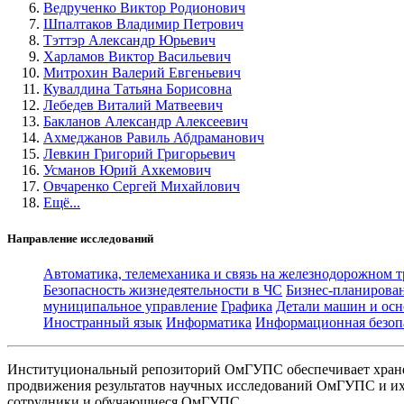
Ведрученко Виктор Родионович
Шпалтаков Владимир Петрович
Тэттэр Александр Юрьевич
Харламов Виктор Васильевич
Митрохин Валерий Евгеньевич
Кувалдина Татьяна Борисовна
Лебедев Виталий Матвеевич
Бакланов Александр Алексеевич
Ахмеджанов Равиль Абдраманович
Левкин Григорий Григорьевич
Усманов Юрий Ахкемович
Овчаренко Сергей Михайлович
Ещё...
Направление исследований
Автоматика, телемеханика и связь на железнодорожном 
Безопасность жизнедеятельности в ЧС
Бизнес-планирова
муниципальное управление
Графика
Детали машин и осн
Иностранный язык
Информатика
Информационная безоп
Институциональный репозиторий ОмГУПС обеспечивает хране
продвижения результатов научных исследований ОмГУПС и их 
сотрудники и обучающиеся ОмГУПС.