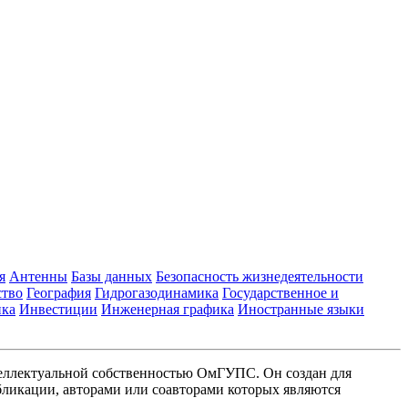
я
Антенны
Базы данных
Безопасность жизнедеятельности
ство
География
Гидрогазодинамика
Государственное и
ика
Инвестиции
Инженерная графика
Иностранные языки
еллектуальной собственностью ОмГУПС. Он создан для
ликации, авторами или соавторами которых являются