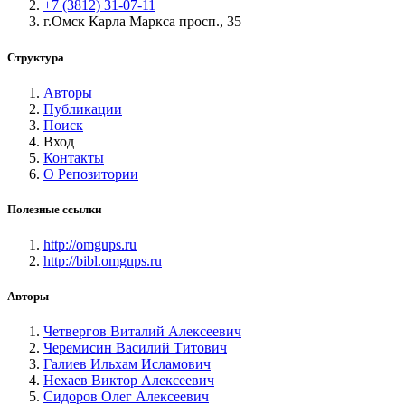
+7 (3812) 31-07-11
г.Омск Карла Маркса просп., 35
Структура
Авторы
Публикации
Поиск
Вход
Контакты
О Репозитории
Полезные ссылки
http://omgups.ru
http://bibl.omgups.ru
Авторы
Четвергов Виталий Алексеевич
Черемисин Василий Титович
Галиев Ильхам Исламович
Нехаев Виктор Алексеевич
Сидоров Олег Алексеевич