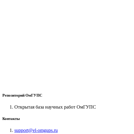
Репозиторий ОмГУПС
Открытая база научных работ ОмГУПС
Контакты
support@el-omgups.ru