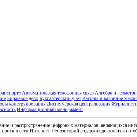
транспорте
Автоматическая телефонная связь
Алгебра и геометри
ние
Биржевое дело
Бухгалтерский учет
Вагоны и вагонное хозяй
овы конструирования
Диспетчерская централизация
Журналист
асность
Информационный менеджмент
ние и распространение цифровых материалов, являющихся инт
поиск в сети Интернет. Репозиторий содержит документы и пуб