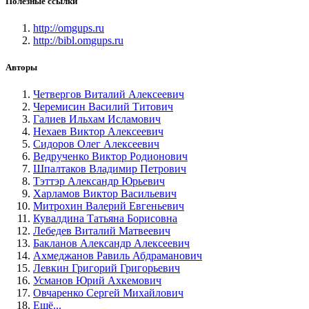
Полезные ссылки
http://omgups.ru
http://bibl.omgups.ru
Авторы
Четвергов Виталий Алексеевич
Черемисин Василий Титович
Галиев Ильхам Исламович
Нехаев Виктор Алексеевич
Сидоров Олег Алексеевич
Ведрученко Виктор Родионович
Шпалтаков Владимир Петрович
Тэттэр Александр Юрьевич
Харламов Виктор Васильевич
Митрохин Валерий Евгеньевич
Кувалдина Татьяна Борисовна
Лебедев Виталий Матвеевич
Бакланов Александр Алексеевич
Ахмеджанов Равиль Абдраманович
Левкин Григорий Григорьевич
Усманов Юрий Ахкемович
Овчаренко Сергей Михайлович
Ещё...