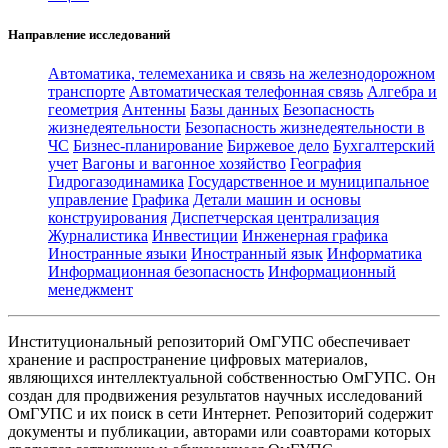
Направление исследований
Автоматика, телемеханика и связь на железнодорожном
транспорте
Автоматическая телефонная связь
Алгебра и
геометрия
Антенны
Базы данных
Безопасность
жизнедеятельности
Безопасность жизнедеятельности в
ЧС
Бизнес-планирование
Биржевое дело
Бухгалтерский
учет
Вагоны и вагонное хозяйство
География
Гидрогазодинамика
Государственное и муниципальное
управление
Графика
Детали машин и основы
конструирования
Диспетчерская централизация
Журналистика
Инвестиции
Инженерная графика
Иностранные языки
Иностранный язык
Информатика
Информационная безопасность
Информационный
менеджмент
Институциональный репозиторий ОмГУПС обеспечивает
хранение и распространение цифровых материалов,
являющихся интеллектуальной собственностью ОмГУПС. Он
создан для продвижения результатов научных исследований
ОмГУПС и их поиск в сети Интернет. Репозиторий содержит
документы и публикации, авторами или соавторами которых