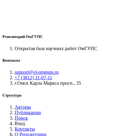
Репозиторий ОмГУПС
Открытая база научных работ ОмГУПС
Контакты
support@el-omgups.ru
+7 (3812) 31-07-11
г.Омск Карла Маркса просп., 35
Структура
Авторы
Публикации
Поиск
Вход
Контакты
О Репозитории