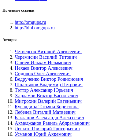
Полезные ссылки
http://omgups.ru
http://bibl.omgups.ru
Авторы
Четвергов Виталий Алексеевич
Черемисин Василий Титович
Галиев Ильхам Исламович
Нехаев Виктор Алексеевич
Сидоров Олег Алексеевич
Ведрученко Виктор Родионович
Шпалтаков Владимир Петрович
Тэттэр Александр Юрьевич
Харламов Виктор Васильевич
Митрохин Валерий Евгеньевич
Кувалдина Татьяна Борисовна
Лебедев Виталий Матвеевич
Бакланов Александр Алексеевич
Ахмеджанов Равиль Абдраманович
Левкин Григорий Григорьевич
Усманов Юрий Ахкемович