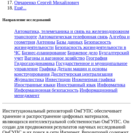
Овчаренко Сергей Михайлович
Ещё...
Направление исследований
Автоматика, телемеханика и связь на железнодорожном
транспорте
Автоматическая телефонная связь
Алгебра и
геометрия
Антенны
Базы данных
Безопасность
жизнедеятельности
Безопасность жизнедеятельности в
ЧС
Бизнес-планирование
Биржевое дело
Бухгалтерский
учет
Вагоны и вагонное хозяйство
География
Гидрогазодинамика
Государственное и муниципальное
управление
Графика
Детали машин и основы
конструирования
Диспетчерская централизация
Журналистика
Инвестиции
Инженерная графика
Иностранные языки
Иностранный язык
Информатика
Информационная безопасность
Информационный
менеджмент
Институциональный репозиторий ОмГУПС обеспечивает
хранение и распространение цифровых материалов,
являющихся интеллектуальной собственностью ОмГУПС. Он
создан для продвижения результатов научных исследований
ОмГУПС и их поиск в сети Интернет. Репозиторий содержит