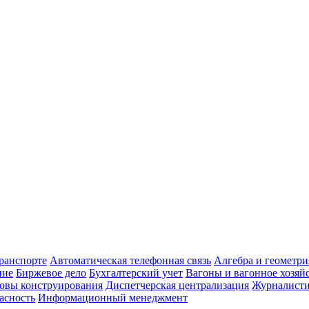
транспорте
Автоматическая телефонная связь
Алгебра и геометри
ние
Биржевое дело
Бухгалтерский учет
Вагоны и вагонное хозяй
овы конструирования
Диспетчерская централизация
Журналист
асность
Информационный менеджмент