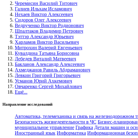
Черемисин Василий Титович
Галиев Ильхам Исламович
Нехаев Виктор Алексеевич
Сидоров Олег Алексеевич
Ведрученко Виктор Родионович
Шпалтаков Владимир Петрович
Тэттэр Александр Юрьевич
Харламов Виктор Васильевич
Митрохин Валерий Евгеньевич
Кувалдина Татьяна Борисовна
Лебедев Виталий Матвеевич
Бакланов Александр Алексеевич
Ахмеджанов Равиль Абдраманович
Левкин Григорий Григорьевич
Усманов Юрий Ахкемович
Овчаренко Сергей Михайлович
Ещё...
Направление исследований
Автоматика, телемеханика и связь на железнодорожном 
Безопасность жизнедеятельности в ЧС
Бизнес-планирова
муниципальное управление
Графика
Детали машин и осн
Иностранный язык
Информатика
Информационная безоп