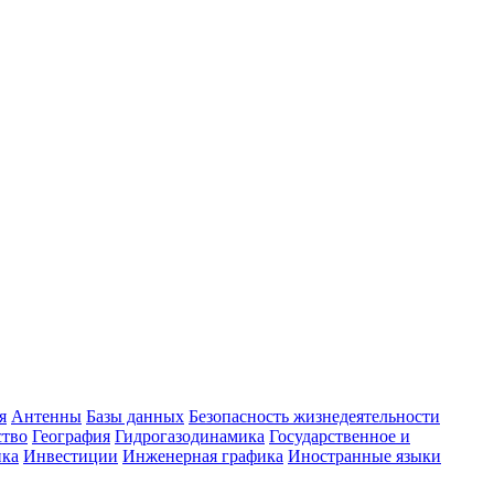
я
Антенны
Базы данных
Безопасность жизнедеятельности
ство
География
Гидрогазодинамика
Государственное и
ика
Инвестиции
Инженерная графика
Иностранные языки