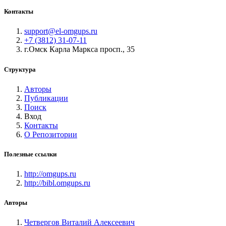
Контакты
support@el-omgups.ru
+7 (3812) 31-07-11
г.Омск Карла Маркса просп., 35
Структура
Авторы
Публикации
Поиск
Вход
Контакты
О Репозитории
Полезные ссылки
http://omgups.ru
http://bibl.omgups.ru
Авторы
Четвергов Виталий Алексеевич