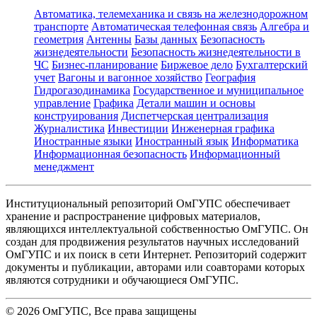
Автоматика, телемеханика и связь на железнодорожном
транспорте
Автоматическая телефонная связь
Алгебра и
геометрия
Антенны
Базы данных
Безопасность
жизнедеятельности
Безопасность жизнедеятельности в
ЧС
Бизнес-планирование
Биржевое дело
Бухгалтерский
учет
Вагоны и вагонное хозяйство
География
Гидрогазодинамика
Государственное и муниципальное
управление
Графика
Детали машин и основы
конструирования
Диспетчерская централизация
Журналистика
Инвестиции
Инженерная графика
Иностранные языки
Иностранный язык
Информатика
Информационная безопасность
Информационный
менеджмент
Институциональный репозиторий ОмГУПС обеспечивает
хранение и распространение цифровых материалов,
являющихся интеллектуальной собственностью ОмГУПС. Он
создан для продвижения результатов научных исследований
ОмГУПС и их поиск в сети Интернет. Репозиторий содержит
документы и публикации, авторами или соавторами которых
являются сотрудники и обучающиеся ОмГУПС.
©
2026
ОмГУПС
, Все права защищены