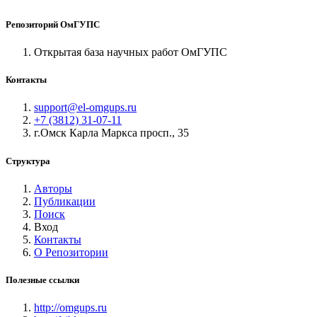
Репозиторий ОмГУПС
Открытая база научных работ ОмГУПС
Контакты
support@el-omgups.ru
+7 (3812) 31-07-11
г.Омск Карла Маркса просп., 35
Структура
Авторы
Публикации
Поиск
Вход
Контакты
О Репозитории
Полезные ссылки
http://omgups.ru