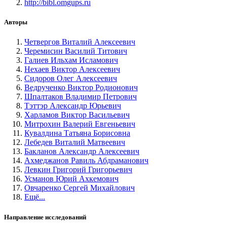
http://bibl.omgups.ru
Авторы
Четвергов Виталий Алексеевич
Черемисин Василий Титович
Галиев Ильхам Исламович
Нехаев Виктор Алексеевич
Сидоров Олег Алексеевич
Ведрученко Виктор Родионович
Шпалтаков Владимир Петрович
Тэттэр Александр Юрьевич
Харламов Виктор Васильевич
Митрохин Валерий Евгеньевич
Кувалдина Татьяна Борисовна
Лебедев Виталий Матвеевич
Бакланов Александр Алексеевич
Ахмеджанов Равиль Абдраманович
Левкин Григорий Григорьевич
Усманов Юрий Ахкемович
Овчаренко Сергей Михайлович
Ещё...
Направление исследований