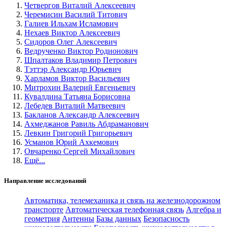
Четвергов Виталий Алексеевич
Черемисин Василий Титович
Галиев Ильхам Исламович
Нехаев Виктор Алексеевич
Сидоров Олег Алексеевич
Ведрученко Виктор Родионович
Шпалтаков Владимир Петрович
Тэттэр Александр Юрьевич
Харламов Виктор Васильевич
Митрохин Валерий Евгеньевич
Кувалдина Татьяна Борисовна
Лебедев Виталий Матвеевич
Бакланов Александр Алексеевич
Ахмеджанов Равиль Абдраманович
Левкин Григорий Григорьевич
Усманов Юрий Ахкемович
Овчаренко Сергей Михайлович
Ещё...
Направление исследований
Автоматика, телемеханика и связь на железнодорожном
транспорте
Автоматическая телефонная связь
Алгебра и
геометрия
Антенны
Базы данных
Безопасность