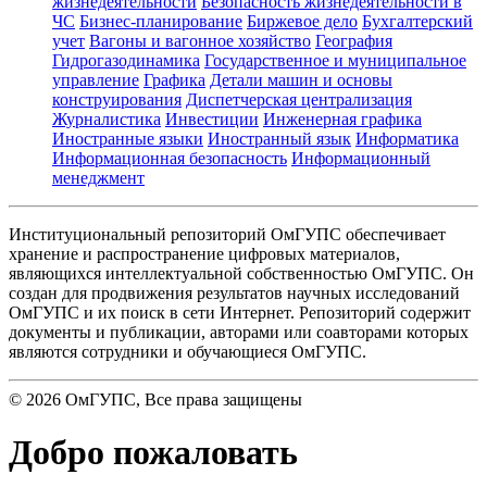
жизнедеятельности
Безопасность жизнедеятельности в
ЧС
Бизнес-планирование
Биржевое дело
Бухгалтерский
учет
Вагоны и вагонное хозяйство
География
Гидрогазодинамика
Государственное и муниципальное
управление
Графика
Детали машин и основы
конструирования
Диспетчерская централизация
Журналистика
Инвестиции
Инженерная графика
Иностранные языки
Иностранный язык
Информатика
Информационная безопасность
Информационный
менеджмент
Институциональный репозиторий ОмГУПС обеспечивает
хранение и распространение цифровых материалов,
являющихся интеллектуальной собственностью ОмГУПС. Он
создан для продвижения результатов научных исследований
ОмГУПС и их поиск в сети Интернет. Репозиторий содержит
документы и публикации, авторами или соавторами которых
являются сотрудники и обучающиеся ОмГУПС.
©
2026
ОмГУПС
, Все права защищены
Добро пожаловать