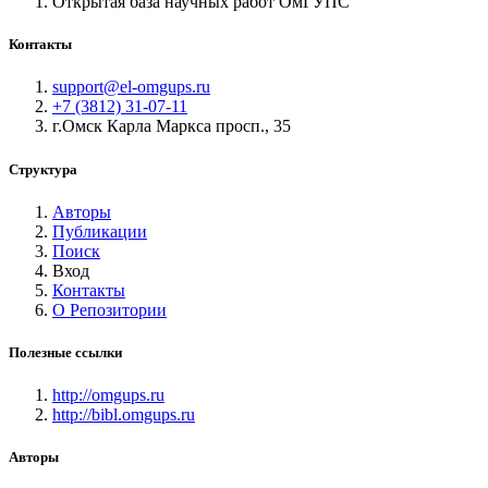
Открытая база научных работ ОмГУПС
Контакты
support@el-omgups.ru
+7 (3812) 31-07-11
г.Омск Карла Маркса просп., 35
Структура
Авторы
Публикации
Поиск
Вход
Контакты
О Репозитории
Полезные ссылки
http://omgups.ru
http://bibl.omgups.ru
Авторы