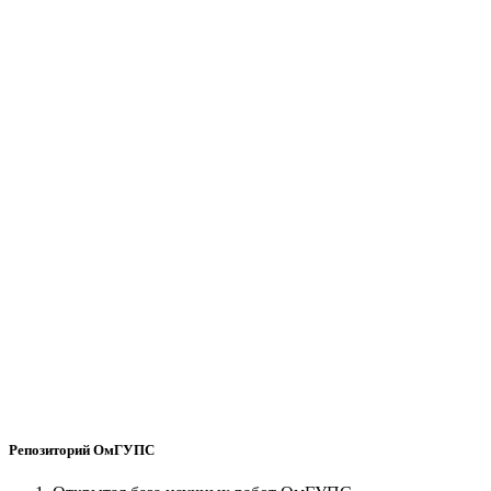
Репозиторий ОмГУПС