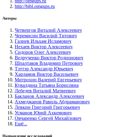
http://omgups.ru
http://bibl.omgups.ru
Авторы
Четвергов Виталий Алексеевич
Черемисин Василий Титович
Галиев Ильхам Исламович
Нехаев Виктор Алексеевич
Сидоров Олег Алексеевич
Ведрученко Виктор Родионович
Шпалтаков Владимир Петрович
Тэттэр Александр Юрьевич
Харламов Виктор Васильевич
Митрохин Валерий Евгеньевич
Кувалдина Татьяна Борисовна
Лебедев Виталий Матвеевич
Бакланов Александр Алексеевич
Ахмеджанов Равиль Абдраманович
Левкин Григорий Григорьевич
Усманов Юрий Ахкемович
Овчаренко Сергей Михайлович
Ещё...
Направление исследований