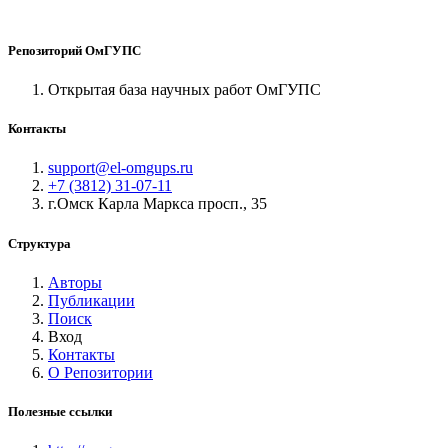
Репозиторий ОмГУПС
Открытая база научных работ ОмГУПС
Контакты
support@el-omgups.ru
+7 (3812) 31-07-11
г.Омск Карла Маркса просп., 35
Структура
Авторы
Публикации
Поиск
Вход
Контакты
О Репозитории
Полезные ссылки