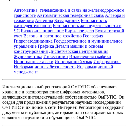
Автоматика, телемеханика и связь на железнодорожном
транспорте
Автоматическая телефонная связь
Алгебра и
геометрия
Антенны
Базы данных
Безопасность
жизнедеятельности
Безопасность жизнедеятельности в
ЧС
Бизнес-планирование
Биржевое дело
Бухгалтерский
учет
Вагоны и вагонное хозяйство
География
Гидрогазодинамика
Государственное и муниципальное
управление
Графика
Детали машин и основы
конструирования
Диспетчерская централизация
Журналистика
Инвестиции
Инженерная графика
Иностранные языки
Иностранный язык
Информатика
Информационная безопасность
Информационный
менеджмент
Институциональный репозиторий ОмГУПС обеспечивает
хранение и распространение цифровых материалов,
являющихся интеллектуальной собственностью ОмГУПС. Он
создан для продвижения результатов научных исследований
ОмГУПС и их поиск в сети Интернет. Репозиторий содержит
документы и публикации, авторами или соавторами которых
являются сотрудники и обучающиеся ОмГУПС.