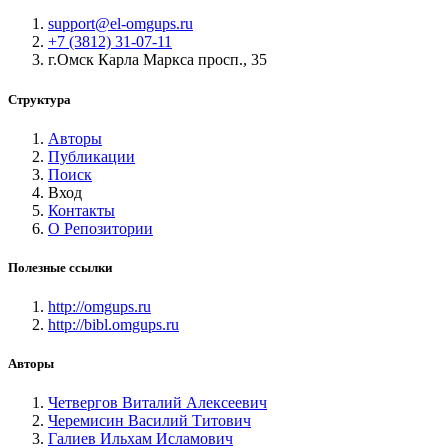
support@el-omgups.ru
+7 (3812) 31-07-11
г.Омск Карла Маркса просп., 35
Структура
Авторы
Публикации
Поиск
Вход
Контакты
О Репозитории
Полезные ссылки
http://omgups.ru
http://bibl.omgups.ru
Авторы
Четвергов Виталий Алексеевич
Черемисин Василий Титович
Галиев Ильхам Исламович