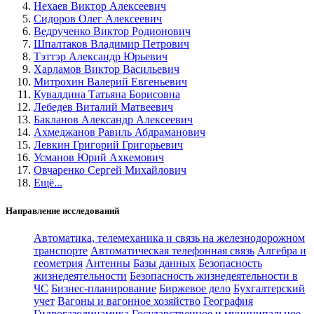
Нехаев Виктор Алексеевич
Сидоров Олег Алексеевич
Ведрученко Виктор Родионович
Шпалтаков Владимир Петрович
Тэттэр Александр Юрьевич
Харламов Виктор Васильевич
Митрохин Валерий Евгеньевич
Кувалдина Татьяна Борисовна
Лебедев Виталий Матвеевич
Бакланов Александр Алексеевич
Ахмеджанов Равиль Абдраманович
Левкин Григорий Григорьевич
Усманов Юрий Ахкемович
Овчаренко Сергей Михайлович
Ещё...
Направление исследований
Автоматика, телемеханика и связь на железнодорожном
транспорте
Автоматическая телефонная связь
Алгебра и
геометрия
Антенны
Базы данных
Безопасность
жизнедеятельности
Безопасность жизнедеятельности в
ЧС
Бизнес-планирование
Биржевое дело
Бухгалтерский
учет
Вагоны и вагонное хозяйство
География
Гидрогазодинамика
Государственное и муниципальное