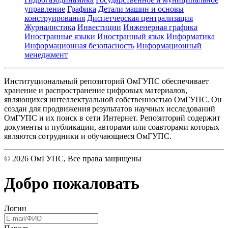
управление
Графика
Детали машин и основы
конструирования
Диспетчерская централизация
Журналистика
Инвестиции
Инженерная графика
Иностранные языки
Иностранный язык
Информатика
Информационная безопасность
Информационный
менеджмент
Институциональный репозиторий ОмГУПС обеспечивает
хранение и распространение цифровых материалов,
являющихся интеллектуальной собственностью ОмГУПС. Он
создан для продвижения результатов научных исследований
ОмГУПС и их поиск в сети Интернет. Репозиторий содержит
документы и публикации, авторами или соавторами которых
являются сотрудники и обучающиеся ОмГУПС.
©
2026
ОмГУПС
, Все права защищены
Добро пожаловать
Логин