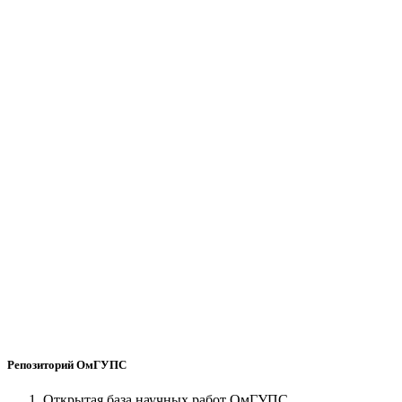
Репозиторий ОмГУПС
Открытая база научных работ ОмГУПС