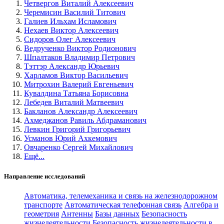
Четвергов Виталий Алексеевич
Черемисин Василий Титович
Галиев Ильхам Исламович
Нехаев Виктор Алексеевич
Сидоров Олег Алексеевич
Ведрученко Виктор Родионович
Шпалтаков Владимир Петрович
Тэттэр Александр Юрьевич
Харламов Виктор Васильевич
Митрохин Валерий Евгеньевич
Кувалдина Татьяна Борисовна
Лебедев Виталий Матвеевич
Бакланов Александр Алексеевич
Ахмеджанов Равиль Абдраманович
Левкин Григорий Григорьевич
Усманов Юрий Ахкемович
Овчаренко Сергей Михайлович
Ещё...
Направление исследований
Автоматика, телемеханика и связь на железнодорожном
транспорте
Автоматическая телефонная связь
Алгебра и
геометрия
Антенны
Базы данных
Безопасность
жизнедеятельности
Безопасность жизнедеятельности в