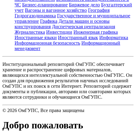
ЧС
Бизнес-планирование
Биржевое дело
Бухгалтерский
учет
Вагоны и вагонное хозяйство
География
Гидрогазодинамика
Государственное и муниципальное
управление
Графика
Детали машин и основы
конструирования
Диспетчерская централизация
Журналистика
Инвестиции
Инженерная графика
Иностранные языки
Иностранный язык
Информатика
Информационная безопасность
Информационный
менеджмент
Институциональный репозиторий ОмГУПС обеспечивает
хранение и распространение цифровых материалов,
являющихся интеллектуальной собственностью ОмГУПС. Он
создан для продвижения результатов научных исследований
ОмГУПС и их поиск в сети Интернет. Репозиторий содержит
документы и публикации, авторами или соавторами которых
являются сотрудники и обучающиеся ОмГУПС.
©
2026
ОмГУПС
, Все права защищены
Добро пожаловать