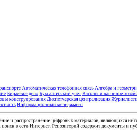
транспорте
Автоматическая телефонная связь
Алгебра и геометри
ние
Биржевое дело
Бухгалтерский учет
Вагоны и вагонное хозяй
овы конструирования
Диспетчерская централизация
Журналист
асность
Информационный менеджмент
ние и распространение цифровых материалов, являющихся инт
поиск в сети Интернет. Репозиторий содержит документы и пуб