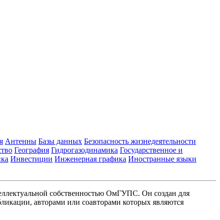
я
Антенны
Базы данных
Безопасность жизнедеятельности
ство
География
Гидрогазодинамика
Государственное и
ика
Инвестиции
Инженерная графика
Иностранные языки
еллектуальной собственностью ОмГУПС. Он создан для
ликации, авторами или соавторами которых являются