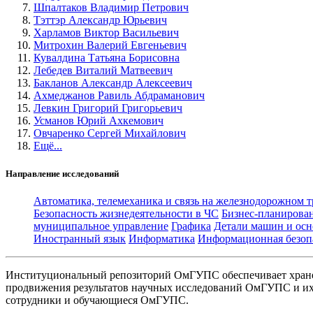
Шпалтаков Владимир Петрович
Тэттэр Александр Юрьевич
Харламов Виктор Васильевич
Митрохин Валерий Евгеньевич
Кувалдина Татьяна Борисовна
Лебедев Виталий Матвеевич
Бакланов Александр Алексеевич
Ахмеджанов Равиль Абдраманович
Левкин Григорий Григорьевич
Усманов Юрий Ахкемович
Овчаренко Сергей Михайлович
Ещё...
Направление исследований
Автоматика, телемеханика и связь на железнодорожном 
Безопасность жизнедеятельности в ЧС
Бизнес-планирова
муниципальное управление
Графика
Детали машин и осн
Иностранный язык
Информатика
Информационная безоп
Институциональный репозиторий ОмГУПС обеспечивает хране
продвижения результатов научных исследований ОмГУПС и их 
сотрудники и обучающиеся ОмГУПС.