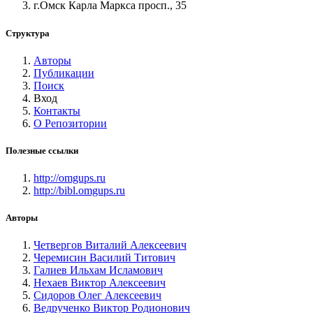
г.Омск Карла Маркса просп., 35
Структура
Авторы
Публикации
Поиск
Вход
Контакты
О Репозитории
Полезные ссылки
http://omgups.ru
http://bibl.omgups.ru
Авторы
Четвергов Виталий Алексеевич
Черемисин Василий Титович
Галиев Ильхам Исламович
Нехаев Виктор Алексеевич
Сидоров Олег Алексеевич
Ведрученко Виктор Родионович