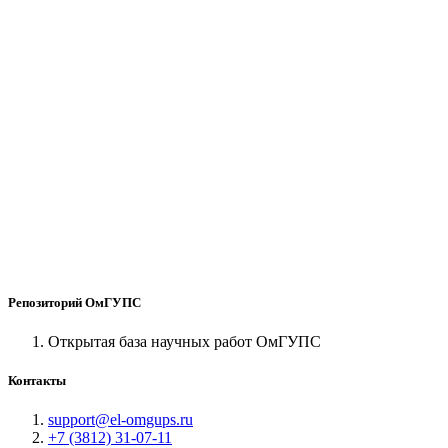
Репозиторий ОмГУПС
Открытая база научных работ ОмГУПС
Контакты
support@el-omgups.ru
+7 (3812) 31-07-11