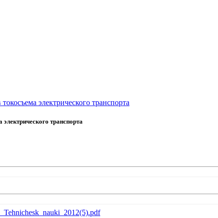
 токосъема электрического транспорта
 электрического транспорта
_izv_Tehnichesk_nauki_2012(5).pdf