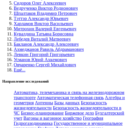
Сидоров Олег Алексеевич
Ведрученко Виктор Родионович
Шпалтаков Владимир Петрович
Тэттэр Александр Юрьевич
Харламов Виктор Васильевич
Митрохин Валерий Евгеньевич
Кувалдина Татьяна Борисовна
Лебедев Виталий Матвеевич
Бакланов Александр Алексеевич
Ахмеджанов Равиль Абдраманович
Левкин Григорий Григорьевич
Усманов Юрий Ахкемович
Овчаренко Сергей Михайлович
Ещё...
Направление исследований
Автоматика, телемеханика и связь на железнодорожном
транспорте
Автоматическая телефонная связь
Алгебра и
геометрия
Антенны
Базы данных
Безопасность
жизнедеятельности
Безопасность жизнедеятельности в
ЧС
Бизнес-планирование
Биржевое дело
Бухгалтерский
учет
Вагоны и вагонное хозяйство
География
Гидрогазодинамика
Государственное и муниципальное