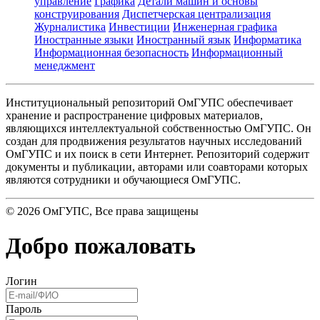
управление
Графика
Детали машин и основы
конструирования
Диспетчерская централизация
Журналистика
Инвестиции
Инженерная графика
Иностранные языки
Иностранный язык
Информатика
Информационная безопасность
Информационный
менеджмент
Институциональный репозиторий ОмГУПС обеспечивает
хранение и распространение цифровых материалов,
являющихся интеллектуальной собственностью ОмГУПС. Он
создан для продвижения результатов научных исследований
ОмГУПС и их поиск в сети Интернет. Репозиторий содержит
документы и публикации, авторами или соавторами которых
являются сотрудники и обучающиеся ОмГУПС.
©
2026
ОмГУПС
, Все права защищены
Добро пожаловать
Логин
Пароль