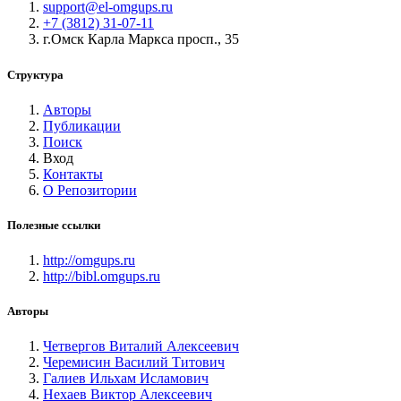
support@el-omgups.ru
+7 (3812) 31-07-11
г.Омск Карла Маркса просп., 35
Структура
Авторы
Публикации
Поиск
Вход
Контакты
О Репозитории
Полезные ссылки
http://omgups.ru
http://bibl.omgups.ru
Авторы
Четвергов Виталий Алексеевич
Черемисин Василий Титович
Галиев Ильхам Исламович
Нехаев Виктор Алексеевич