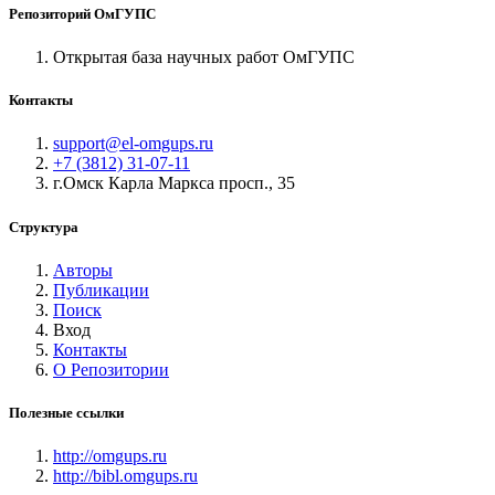
Репозиторий ОмГУПС
Открытая база научных работ ОмГУПС
Контакты
support@el-omgups.ru
+7 (3812) 31-07-11
г.Омск Карла Маркса просп., 35
Структура
Авторы
Публикации
Поиск
Вход
Контакты
О Репозитории
Полезные ссылки
http://omgups.ru
http://bibl.omgups.ru