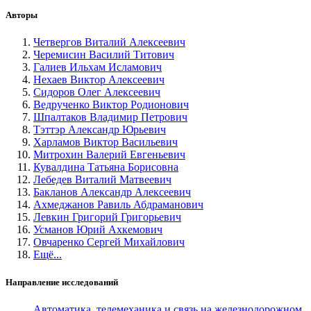
Авторы
Четвергов Виталий Алексеевич
Черемисин Василий Титович
Галиев Ильхам Исламович
Нехаев Виктор Алексеевич
Сидоров Олег Алексеевич
Ведрученко Виктор Родионович
Шпалтаков Владимир Петрович
Тэттэр Александр Юрьевич
Харламов Виктор Васильевич
Митрохин Валерий Евгеньевич
Кувалдина Татьяна Борисовна
Лебедев Виталий Матвеевич
Бакланов Александр Алексеевич
Ахмеджанов Равиль Абдраманович
Левкин Григорий Григорьевич
Усманов Юрий Ахкемович
Овчаренко Сергей Михайлович
Ещё...
Направление исследований
Автоматика, телемеханика и связь на железнодорожном