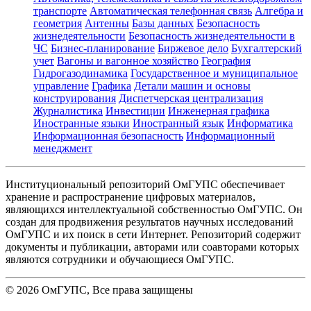
транспорте
Автоматическая телефонная связь
Алгебра и
геометрия
Антенны
Базы данных
Безопасность
жизнедеятельности
Безопасность жизнедеятельности в
ЧС
Бизнес-планирование
Биржевое дело
Бухгалтерский
учет
Вагоны и вагонное хозяйство
География
Гидрогазодинамика
Государственное и муниципальное
управление
Графика
Детали машин и основы
конструирования
Диспетчерская централизация
Журналистика
Инвестиции
Инженерная графика
Иностранные языки
Иностранный язык
Информатика
Информационная безопасность
Информационный
менеджмент
Институциональный репозиторий ОмГУПС обеспечивает
хранение и распространение цифровых материалов,
являющихся интеллектуальной собственностью ОмГУПС. Он
создан для продвижения результатов научных исследований
ОмГУПС и их поиск в сети Интернет. Репозиторий содержит
документы и публикации, авторами или соавторами которых
являются сотрудники и обучающиеся ОмГУПС.
©
2026
ОмГУПС
, Все права защищены