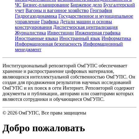
ЧС
Бизнес-планирование
Биржевое дело
Бухгалтерский
учет
Вагоны и вагонное хозяйство
География
Гидрогазодинамика
Государственное и муниципальное
управление
Графика
Детали машин и основы
конструирования
Диспетчерская централизация
Журналистика
Инвестиции
Инженерная графика
Иностранные языки
Иностранный язык
Информатика
Информационная безопасность
Информационный
менеджмент
Институциональный репозиторий ОмГУПС обеспечивает
хранение и распространение цифровых материалов,
являющихся интеллектуальной собственностью ОмГУПС. Он
создан для продвижения результатов научных исследований
ОмГУПС и их поиск в сети Интернет. Репозиторий содержит
документы и публикации, авторами или соавторами которых
являются сотрудники и обучающиеся ОмГУПС.
©
2026
ОмГУПС
, Все права защищены
Добро пожаловать