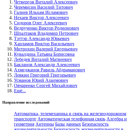
Четвергов Виталий Алексеевич
Черемисин Василий Титович
Галиев Ильхам Исламович
Нехаев Виктор Алексеевич
Сидоров Олег Алексеевич
Ведрученко Виктор Родионович
Шпалтаков Владимир Петрович
Тэттэр Александр Юрьевич
Харламов Виктор Васильевич
Митрохин Валерий Евгеньевич
Кувалдина Татьяна Борисовна
Лебедев Виталий Матвеевич
Бакланов Александр Алексеевич
Ахмеджанов Равиль Абдраманович
Левкин Григорий Григорьевич
Усманов Юрий Ахкемович
Овчаренко Сергей Михайлович
Ещё...
Направление исследований
Автоматика, телемеханика и связь на железнодорожном
транспорте
Автоматическая телефонная связь
Алгебра и
геометрия
Антенны
Базы данных
Безопасность
жизнедеятельности
Безопасность жизнедеятельности в