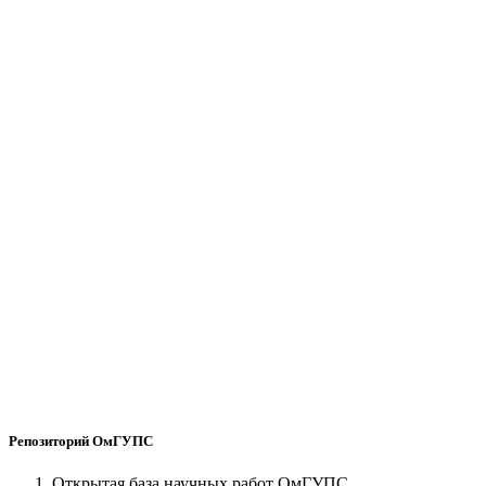
Репозиторий ОмГУПС
Открытая база научных работ ОмГУПС