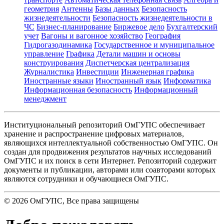
геометрия
Антенны
Базы данных
Безопасность
жизнедеятельности
Безопасность жизнедеятельности в
ЧС
Бизнес-планирование
Биржевое дело
Бухгалтерский
учет
Вагоны и вагонное хозяйство
География
Гидрогазодинамика
Государственное и муниципальное
управление
Графика
Детали машин и основы
конструирования
Диспетчерская централизация
Журналистика
Инвестиции
Инженерная графика
Иностранные языки
Иностранный язык
Информатика
Информационная безопасность
Информационный
менеджмент
Институциональный репозиторий ОмГУПС обеспечивает
хранение и распространение цифровых материалов,
являющихся интеллектуальной собственностью ОмГУПС. Он
создан для продвижения результатов научных исследований
ОмГУПС и их поиск в сети Интернет. Репозиторий содержит
документы и публикации, авторами или соавторами которых
являются сотрудники и обучающиеся ОмГУПС.
©
2026
ОмГУПС
, Все права защищены