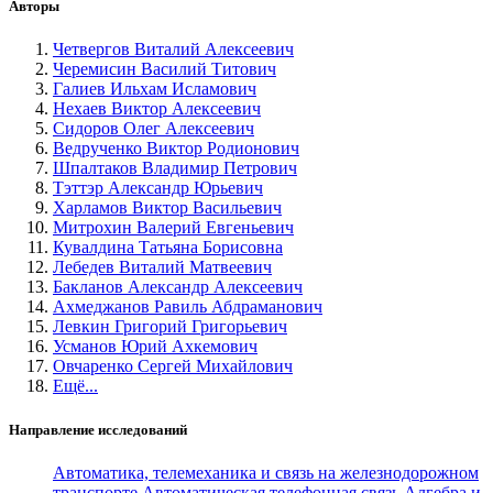
Авторы
Четвергов Виталий Алексеевич
Черемисин Василий Титович
Галиев Ильхам Исламович
Нехаев Виктор Алексеевич
Сидоров Олег Алексеевич
Ведрученко Виктор Родионович
Шпалтаков Владимир Петрович
Тэттэр Александр Юрьевич
Харламов Виктор Васильевич
Митрохин Валерий Евгеньевич
Кувалдина Татьяна Борисовна
Лебедев Виталий Матвеевич
Бакланов Александр Алексеевич
Ахмеджанов Равиль Абдраманович
Левкин Григорий Григорьевич
Усманов Юрий Ахкемович
Овчаренко Сергей Михайлович
Ещё...
Направление исследований
Автоматика, телемеханика и связь на железнодорожном
транспорте
Автоматическая телефонная связь
Алгебра и