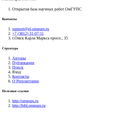
Открытая база научных работ ОмГУПС
Контакты
support@el-omgups.ru
+7 (3812) 31-07-11
г.Омск Карла Маркса просп., 35
Структура
Авторы
Публикации
Поиск
Вход
Контакты
О Репозитории
Полезные ссылки
http://omgups.ru
http://bibl.omgups.ru