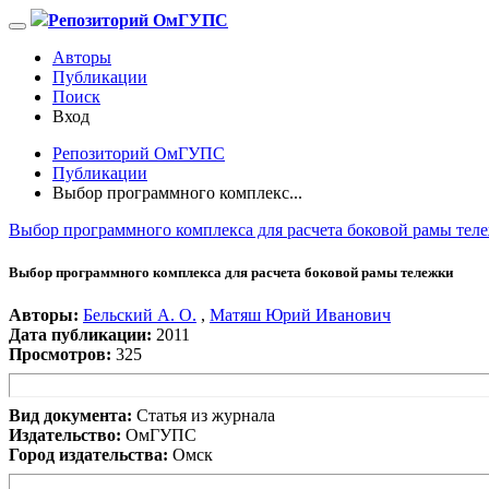
Репозиторий ОмГУПС
Авторы
Публикации
Поиск
Вход
Репозиторий ОмГУПС
Публикации
Выбор программного комплекс...
Выбор программного комплекса для расчета боковой рамы тел
Выбор программного комплекса для расчета боковой рамы тележки
Авторы:
Бельский А. О.
,
Матяш Юрий Иванович
Дата публикации:
2011
Просмотров:
325
Вид документа:
Статья из журнала
Издательство:
ОмГУПС
Город издательства:
Омск