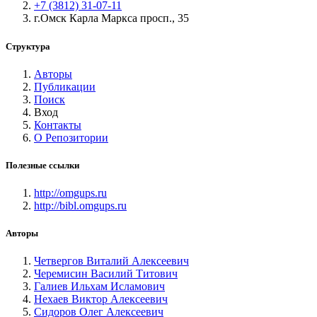
+7 (3812) 31-07-11
г.Омск Карла Маркса просп., 35
Структура
Авторы
Публикации
Поиск
Вход
Контакты
О Репозитории
Полезные ссылки
http://omgups.ru
http://bibl.omgups.ru
Авторы
Четвергов Виталий Алексеевич
Черемисин Василий Титович
Галиев Ильхам Исламович
Нехаев Виктор Алексеевич
Сидоров Олег Алексеевич