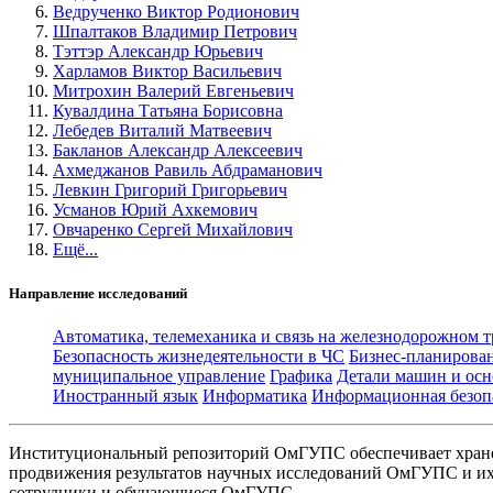
Ведрученко Виктор Родионович
Шпалтаков Владимир Петрович
Тэттэр Александр Юрьевич
Харламов Виктор Васильевич
Митрохин Валерий Евгеньевич
Кувалдина Татьяна Борисовна
Лебедев Виталий Матвеевич
Бакланов Александр Алексеевич
Ахмеджанов Равиль Абдраманович
Левкин Григорий Григорьевич
Усманов Юрий Ахкемович
Овчаренко Сергей Михайлович
Ещё...
Направление исследований
Автоматика, телемеханика и связь на железнодорожном 
Безопасность жизнедеятельности в ЧС
Бизнес-планирова
муниципальное управление
Графика
Детали машин и осн
Иностранный язык
Информатика
Информационная безоп
Институциональный репозиторий ОмГУПС обеспечивает хране
продвижения результатов научных исследований ОмГУПС и их 
сотрудники и обучающиеся ОмГУПС.