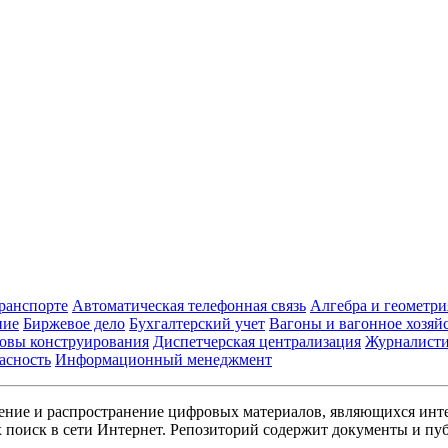
транспорте
Автоматическая телефонная связь
Алгебра и геометри
ние
Биржевое дело
Бухгалтерский учет
Вагоны и вагонное хозяй
овы конструирования
Диспетчерская централизация
Журналист
асность
Информационный менеджмент
ние и распространение цифровых материалов, являющихся инт
поиск в сети Интернет. Репозиторий содержит документы и пуб