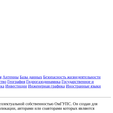
я
Антенны
Базы данных
Безопасность жизнедеятельности
ство
География
Гидрогазодинамика
Государственное и
ика
Инвестиции
Инженерная графика
Иностранные языки
еллектуальной собственностью ОмГУПС. Он создан для
ликации, авторами или соавторами которых являются