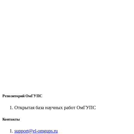
Репозиторий ОмГУПС
Открытая база научных работ ОмГУПС
Контакты
support@el-omgups.ru