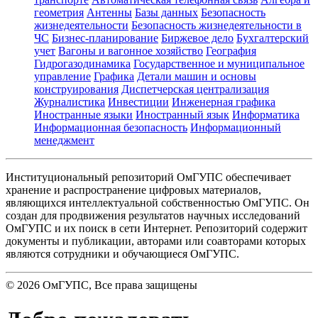
геометрия
Антенны
Базы данных
Безопасность
жизнедеятельности
Безопасность жизнедеятельности в
ЧС
Бизнес-планирование
Биржевое дело
Бухгалтерский
учет
Вагоны и вагонное хозяйство
География
Гидрогазодинамика
Государственное и муниципальное
управление
Графика
Детали машин и основы
конструирования
Диспетчерская централизация
Журналистика
Инвестиции
Инженерная графика
Иностранные языки
Иностранный язык
Информатика
Информационная безопасность
Информационный
менеджмент
Институциональный репозиторий ОмГУПС обеспечивает
хранение и распространение цифровых материалов,
являющихся интеллектуальной собственностью ОмГУПС. Он
создан для продвижения результатов научных исследований
ОмГУПС и их поиск в сети Интернет. Репозиторий содержит
документы и публикации, авторами или соавторами которых
являются сотрудники и обучающиеся ОмГУПС.
©
2026
ОмГУПС
, Все права защищены