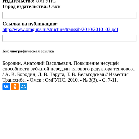
Издательство:
ОмГУПС
Город издательства:
Омск
Ссылка на публикацию:
http://www.omgups.ru/structure/transsib/2010/2010_03.pdf
Библиографическая ссылка
Бородин, Анатолий Васильевич. Повышение несущей
способности зубчатой передачи тягового редуктора тепловоза
/ А. В. Бородин, Д. В. Тарута, Т. В. Вельгодская // Известия
Транссиба. - Омск : ОмГУПС, 2010. - № 3(3). - С. 7-11.