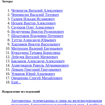
Авторы
Четвергов Виталий Алексеевич
Черемисин Василий Титович
Галиев Ильхам Исламович
Нехаев Виктор Алексеевич
Сидоров Олег Алексеевич
Ведрученко Виктор Родионович
Шпалтаков Владимир Петрович
Тэттэр Александр Юрьевич
Харламов Виктор Васильевич
Митрохин Валерий Евгеньевич
Кувалдина Татьяна Борисовна
Лебедев Виталий Матвеевич
Бакланов Александр Алексеевич
Ахмеджанов Равиль Абдраманович
Левкин Григорий Григорьевич
Усманов Юрий Ахкемович
Овчаренко Сергей Михайлович
Ещё...
Направление исследований
Автоматика, телемеханика и связь на железнодорожном
транспорте
Автоматическая телефонная связь
Алгебра и