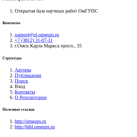
Открытая база научных работ ОмГУПС
Контакты
support@el-omgups.ru
+7 (3812) 31-07-11
г.Омск Карла Маркса просп., 35
Структура
Авторы
Публикации
Поиск
Вход
Контакты
О Репозитории
Полезные ссылки
http://omgups.ru
http://bibl.omgups.ru