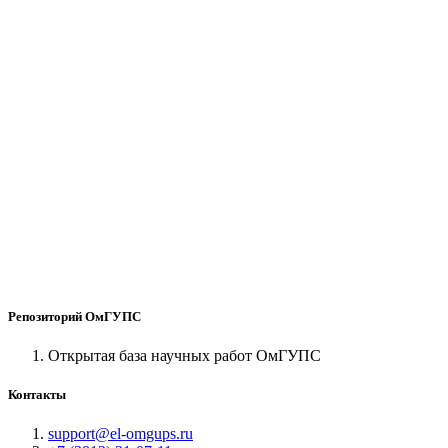
Репозиторий ОмГУПС
Открытая база научных работ ОмГУПС
Контакты
support@el-omgups.ru