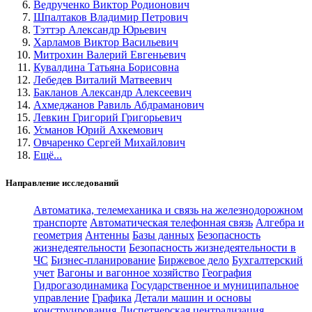
Ведрученко Виктор Родионович
Шпалтаков Владимир Петрович
Тэттэр Александр Юрьевич
Харламов Виктор Васильевич
Митрохин Валерий Евгеньевич
Кувалдина Татьяна Борисовна
Лебедев Виталий Матвеевич
Бакланов Александр Алексеевич
Ахмеджанов Равиль Абдраманович
Левкин Григорий Григорьевич
Усманов Юрий Ахкемович
Овчаренко Сергей Михайлович
Ещё...
Направление исследований
Автоматика, телемеханика и связь на железнодорожном
транспорте
Автоматическая телефонная связь
Алгебра и
геометрия
Антенны
Базы данных
Безопасность
жизнедеятельности
Безопасность жизнедеятельности в
ЧС
Бизнес-планирование
Биржевое дело
Бухгалтерский
учет
Вагоны и вагонное хозяйство
География
Гидрогазодинамика
Государственное и муниципальное
управление
Графика
Детали машин и основы
конструирования
Диспетчерская централизация