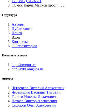
+7 (3812) 31-07-11
г.Омск Карла Маркса просп., 35
Структура
Авторы
Публикации
Поиск
Вход
Контакты
О Репозитории
Полезные ссылки
http://omgups.ru
http://bibl.omgups.ru
Авторы
Четвергов Виталий Алексеевич
Черемисин Василий Титович
Галиев Ильхам Исламович
Нехаев Виктор Алексеевич
Сидоров Олег Алексеевич