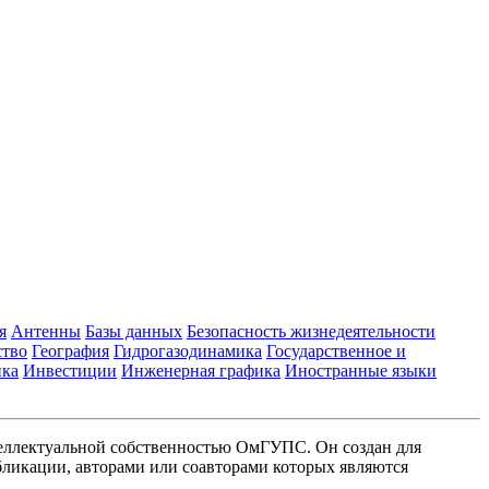
я
Антенны
Базы данных
Безопасность жизнедеятельности
ство
География
Гидрогазодинамика
Государственное и
ика
Инвестиции
Инженерная графика
Иностранные языки
еллектуальной собственностью ОмГУПС. Он создан для
ликации, авторами или соавторами которых являются