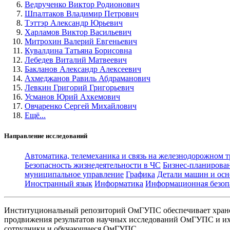
Ведрученко Виктор Родионович
Шпалтаков Владимир Петрович
Тэттэр Александр Юрьевич
Харламов Виктор Васильевич
Митрохин Валерий Евгеньевич
Кувалдина Татьяна Борисовна
Лебедев Виталий Матвеевич
Бакланов Александр Алексеевич
Ахмеджанов Равиль Абдраманович
Левкин Григорий Григорьевич
Усманов Юрий Ахкемович
Овчаренко Сергей Михайлович
Ещё...
Направление исследований
Автоматика, телемеханика и связь на железнодорожном 
Безопасность жизнедеятельности в ЧС
Бизнес-планирова
муниципальное управление
Графика
Детали машин и осн
Иностранный язык
Информатика
Информационная безоп
Институциональный репозиторий ОмГУПС обеспечивает хране
продвижения результатов научных исследований ОмГУПС и их 
сотрудники и обучающиеся ОмГУПС.