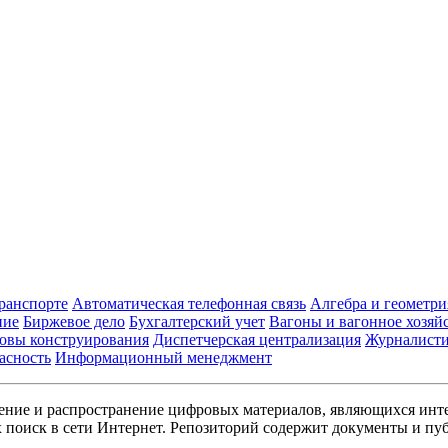
транспорте
Автоматическая телефонная связь
Алгебра и геометри
ние
Биржевое дело
Бухгалтерский учет
Вагоны и вагонное хозяй
овы конструирования
Диспетчерская централизация
Журналист
асность
Информационный менеджмент
ние и распространение цифровых материалов, являющихся инт
поиск в сети Интернет. Репозиторий содержит документы и пуб