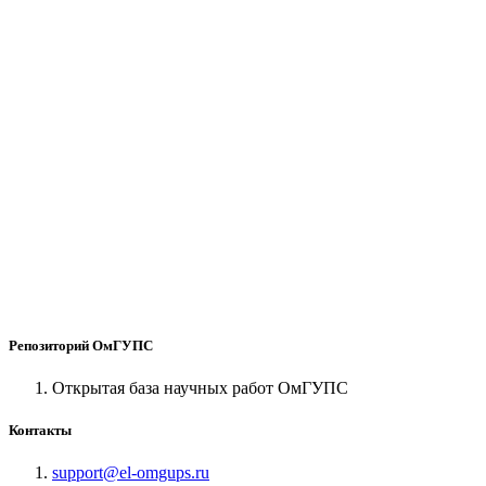
Репозиторий ОмГУПС
Открытая база научных работ ОмГУПС
Контакты
support@el-omgups.ru