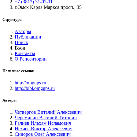
+7 (3812) 31-07-11
г.Омск Карла Маркса просп., 35
Структура
Авторы
Публикации
Поиск
Вход
Контакты
О Репозитории
Полезные ссылки
http://omgups.ru
http://bibl.omgups.ru
Авторы
Четвергов Виталий Алексеевич
Черемисин Василий Титович
Галиев Ильхам Исламович
Нехаев Виктор Алексеевич
Сидоров Олег Алексеевич