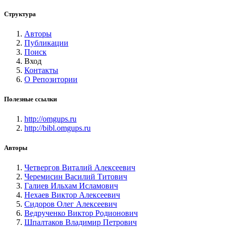
Структура
Авторы
Публикации
Поиск
Вход
Контакты
О Репозитории
Полезные ссылки
http://omgups.ru
http://bibl.omgups.ru
Авторы
Четвергов Виталий Алексеевич
Черемисин Василий Титович
Галиев Ильхам Исламович
Нехаев Виктор Алексеевич
Сидоров Олег Алексеевич
Ведрученко Виктор Родионович
Шпалтаков Владимир Петрович