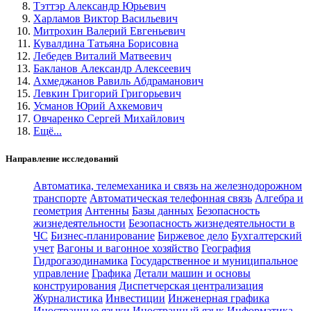
Тэттэр Александр Юрьевич
Харламов Виктор Васильевич
Митрохин Валерий Евгеньевич
Кувалдина Татьяна Борисовна
Лебедев Виталий Матвеевич
Бакланов Александр Алексеевич
Ахмеджанов Равиль Абдраманович
Левкин Григорий Григорьевич
Усманов Юрий Ахкемович
Овчаренко Сергей Михайлович
Ещё...
Направление исследований
Автоматика, телемеханика и связь на железнодорожном
транспорте
Автоматическая телефонная связь
Алгебра и
геометрия
Антенны
Базы данных
Безопасность
жизнедеятельности
Безопасность жизнедеятельности в
ЧС
Бизнес-планирование
Биржевое дело
Бухгалтерский
учет
Вагоны и вагонное хозяйство
География
Гидрогазодинамика
Государственное и муниципальное
управление
Графика
Детали машин и основы
конструирования
Диспетчерская централизация
Журналистика
Инвестиции
Инженерная графика
Иностранные языки
Иностранный язык
Информатика