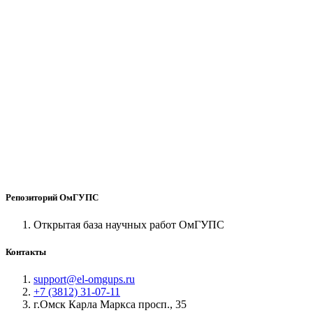
Репозиторий ОмГУПС
Открытая база научных работ ОмГУПС
Контакты
support@el-omgups.ru
+7 (3812) 31-07-11
г.Омск Карла Маркса просп., 35