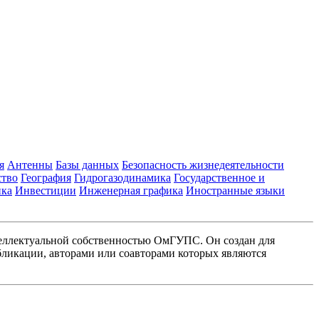
я
Антенны
Базы данных
Безопасность жизнедеятельности
ство
География
Гидрогазодинамика
Государственное и
ика
Инвестиции
Инженерная графика
Иностранные языки
еллектуальной собственностью ОмГУПС. Он создан для
ликации, авторами или соавторами которых являются