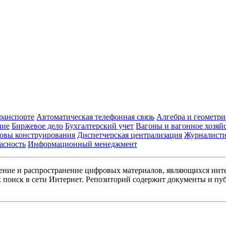
транспорте
Автоматическая телефонная связь
Алгебра и геометри
ние
Биржевое дело
Бухгалтерский учет
Вагоны и вагонное хозяй
овы конструирования
Диспетчерская централизация
Журналист
асность
Информационный менеджмент
ние и распространение цифровых материалов, являющихся инт
поиск в сети Интернет. Репозиторий содержит документы и пуб