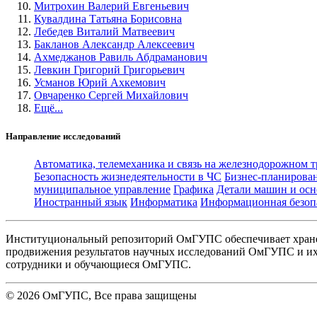
Митрохин Валерий Евгеньевич
Кувалдина Татьяна Борисовна
Лебедев Виталий Матвеевич
Бакланов Александр Алексеевич
Ахмеджанов Равиль Абдраманович
Левкин Григорий Григорьевич
Усманов Юрий Ахкемович
Овчаренко Сергей Михайлович
Ещё...
Направление исследований
Автоматика, телемеханика и связь на железнодорожном 
Безопасность жизнедеятельности в ЧС
Бизнес-планирова
муниципальное управление
Графика
Детали машин и осн
Иностранный язык
Информатика
Информационная безоп
Институциональный репозиторий ОмГУПС обеспечивает хране
продвижения результатов научных исследований ОмГУПС и их 
сотрудники и обучающиеся ОмГУПС.
©
2026
ОмГУПС
, Все права защищены