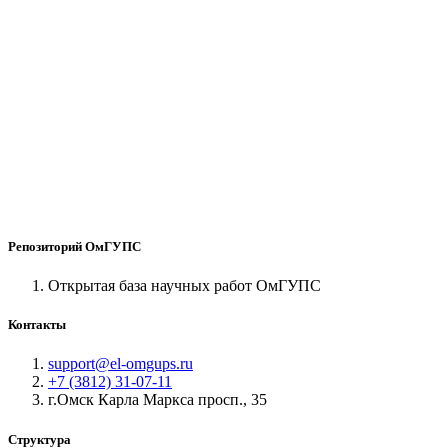
Репозиторий ОмГУПС
Открытая база научных работ ОмГУПС
Контакты
support@el-omgups.ru
+7 (3812) 31-07-11
г.Омск Карла Маркса просп., 35
Структура