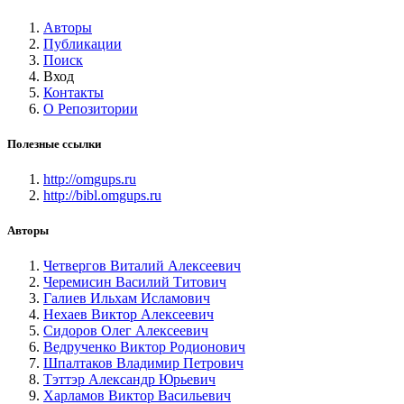
Авторы
Публикации
Поиск
Вход
Контакты
О Репозитории
Полезные ссылки
http://omgups.ru
http://bibl.omgups.ru
Авторы
Четвергов Виталий Алексеевич
Черемисин Василий Титович
Галиев Ильхам Исламович
Нехаев Виктор Алексеевич
Сидоров Олег Алексеевич
Ведрученко Виктор Родионович
Шпалтаков Владимир Петрович
Тэттэр Александр Юрьевич
Харламов Виктор Васильевич