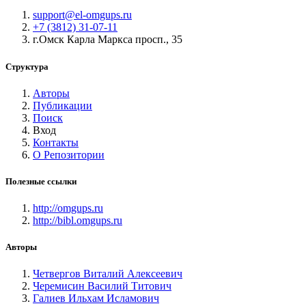
support@el-omgups.ru
+7 (3812) 31-07-11
г.Омск Карла Маркса просп., 35
Структура
Авторы
Публикации
Поиск
Вход
Контакты
О Репозитории
Полезные ссылки
http://omgups.ru
http://bibl.omgups.ru
Авторы
Четвергов Виталий Алексеевич
Черемисин Василий Титович
Галиев Ильхам Исламович