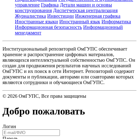
управление
Графика
Детали машин и основы
конструирования
Диспетчерская централизация
Журналистика
Инвестиции
Инженерная графика
Иностранные языки
Иностранный язык
Информатика
Информационная безопасность
Информационный
менеджмент
Институциональный репозиторий ОмГУПС обеспечивает
хранение и распространение цифровых материалов,
являющихся интеллектуальной собственностью ОмГУПС. Он
создан для продвижения результатов научных исследований
ОмГУПС и их поиск в сети Интернет. Репозиторий содержит
документы и публикации, авторами или соавторами которых
являются сотрудники и обучающиеся ОмГУПС.
©
2026
ОмГУПС
, Все права защищены
Добро пожаловать
Логин
Пароль