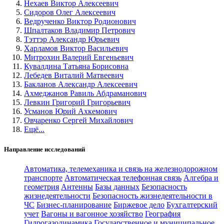
Нехаев Виктор Алексеевич
Сидоров Олег Алексеевич
Ведрученко Виктор Родионович
Шпалтаков Владимир Петрович
Тэттэр Александр Юрьевич
Харламов Виктор Васильевич
Митрохин Валерий Евгеньевич
Кувалдина Татьяна Борисовна
Лебедев Виталий Матвеевич
Бакланов Александр Алексеевич
Ахмеджанов Равиль Абдраманович
Левкин Григорий Григорьевич
Усманов Юрий Ахкемович
Овчаренко Сергей Михайлович
Ещё...
Направление исследований
Автоматика, телемеханика и связь на железнодорожном
транспорте
Автоматическая телефонная связь
Алгебра и
геометрия
Антенны
Базы данных
Безопасность
жизнедеятельности
Безопасность жизнедеятельности в
ЧС
Бизнес-планирование
Биржевое дело
Бухгалтерский
учет
Вагоны и вагонное хозяйство
География
Гидрогазодинамика
Государственное и муниципальное