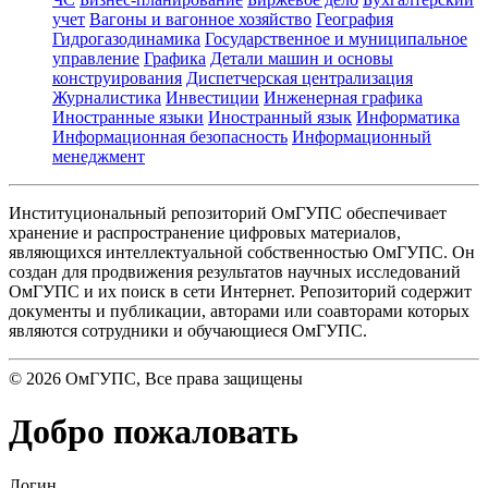
учет
Вагоны и вагонное хозяйство
География
Гидрогазодинамика
Государственное и муниципальное
управление
Графика
Детали машин и основы
конструирования
Диспетчерская централизация
Журналистика
Инвестиции
Инженерная графика
Иностранные языки
Иностранный язык
Информатика
Информационная безопасность
Информационный
менеджмент
Институциональный репозиторий ОмГУПС обеспечивает
хранение и распространение цифровых материалов,
являющихся интеллектуальной собственностью ОмГУПС. Он
создан для продвижения результатов научных исследований
ОмГУПС и их поиск в сети Интернет. Репозиторий содержит
документы и публикации, авторами или соавторами которых
являются сотрудники и обучающиеся ОмГУПС.
©
2026
ОмГУПС
, Все права защищены
Добро пожаловать
Логин