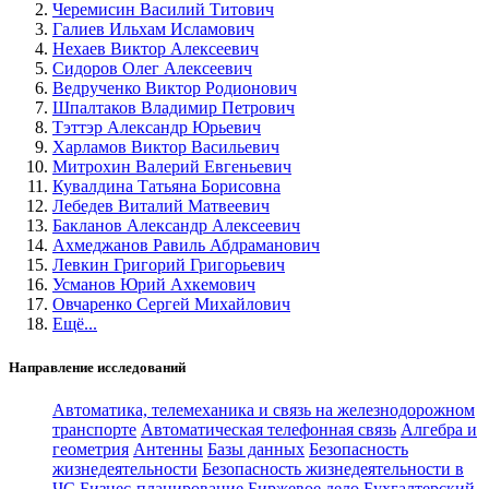
Черемисин Василий Титович
Галиев Ильхам Исламович
Нехаев Виктор Алексеевич
Сидоров Олег Алексеевич
Ведрученко Виктор Родионович
Шпалтаков Владимир Петрович
Тэттэр Александр Юрьевич
Харламов Виктор Васильевич
Митрохин Валерий Евгеньевич
Кувалдина Татьяна Борисовна
Лебедев Виталий Матвеевич
Бакланов Александр Алексеевич
Ахмеджанов Равиль Абдраманович
Левкин Григорий Григорьевич
Усманов Юрий Ахкемович
Овчаренко Сергей Михайлович
Ещё...
Направление исследований
Автоматика, телемеханика и связь на железнодорожном
транспорте
Автоматическая телефонная связь
Алгебра и
геометрия
Антенны
Базы данных
Безопасность
жизнедеятельности
Безопасность жизнедеятельности в
ЧС
Бизнес-планирование
Биржевое дело
Бухгалтерский