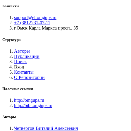
Контакты
support@el-omgups.ru
+7 (3812) 31-07-11
г.Омск Карла Маркса просп., 35
Структура
Авторы
Публикации
Поиск
Вход
Контакты
О Репозитории
Полезные ссылки
http://omgups.ru
http://bibl.omgups.ru
Авторы
Четвергов Виталий Алексеевич