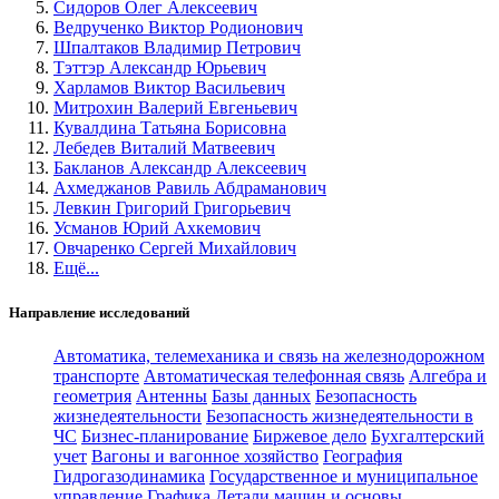
Сидоров Олег Алексеевич
Ведрученко Виктор Родионович
Шпалтаков Владимир Петрович
Тэттэр Александр Юрьевич
Харламов Виктор Васильевич
Митрохин Валерий Евгеньевич
Кувалдина Татьяна Борисовна
Лебедев Виталий Матвеевич
Бакланов Александр Алексеевич
Ахмеджанов Равиль Абдраманович
Левкин Григорий Григорьевич
Усманов Юрий Ахкемович
Овчаренко Сергей Михайлович
Ещё...
Направление исследований
Автоматика, телемеханика и связь на железнодорожном
транспорте
Автоматическая телефонная связь
Алгебра и
геометрия
Антенны
Базы данных
Безопасность
жизнедеятельности
Безопасность жизнедеятельности в
ЧС
Бизнес-планирование
Биржевое дело
Бухгалтерский
учет
Вагоны и вагонное хозяйство
География
Гидрогазодинамика
Государственное и муниципальное
управление
Графика
Детали машин и основы