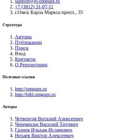
support@el-omgups.ru
+7 (3812) 31-07-11
г.Омск Карла Маркса просп., 35
Структура
Авторы
Публикации
Поиск
Вход
Контакты
О Репозитории
Полезные ссылки
http://omgups.ru
http://bibl.omgups.ru
Авторы
Четвергов Виталий Алексеевич
Черемисин Василий Титович
Галиев Ильхам Исламович
Нехаев Виктор Алексеевич