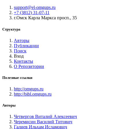
support@el-omgups.ru
+7 (3812) 31-07-11
г.Омск Карла Маркса просп., 35
Структура
Авторы
Публикации
Поиск
Вход
Контакты
О Репозитории
Полезные ссылки
http://omgups.ru
http://bibl.omgups.ru
Авторы
Четвергов Виталий Алексеевич
Черемисин Василий Титович
Галиев Ильхам Исламович