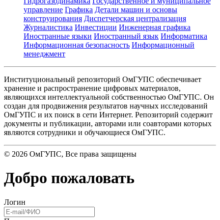
Гидрогазодинамика
Государственное и муниципальное
управление
Графика
Детали машин и основы
конструирования
Диспетчерская централизация
Журналистика
Инвестиции
Инженерная графика
Иностранные языки
Иностранный язык
Информатика
Информационная безопасность
Информационный
менеджмент
Институциональный репозиторий ОмГУПС обеспечивает
хранение и распространение цифровых материалов,
являющихся интеллектуальной собственностью ОмГУПС. Он
создан для продвижения результатов научных исследований
ОмГУПС и их поиск в сети Интернет. Репозиторий содержит
документы и публикации, авторами или соавторами которых
являются сотрудники и обучающиеся ОмГУПС.
©
2026
ОмГУПС
, Все права защищены
Добро пожаловать
Логин