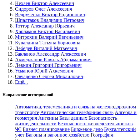
Нехаев Виктор Алексеевич
Сидоров Олег Алексеевич
Ведрученко Виктор Родионович
Шпалтаков Владимир Петрович
Тэттэр Александр Юрьевич
Харламов Виктор Васильевич
Митрохин Валерий Евгеньевич
Кувалдина Татьяна Борисовна
Лебедев Виталий Матвеевич
Бакланов Александр Алексеевич
Ахмеджанов Равиль Абдраманович
Левкин Григорий Григорьевич
Усманов Юрий Ахкемович
Овчаренко Сергей Михайлович
Ещё...
Направление исследований
Автоматика, телемеханика и связь на железнодорожном
транспорте
Автоматическая телефонная связь
Алгебра и
геометрия
Антенны
Базы данных
Безопасность
жизнедеятельности
Безопасность жизнедеятельности в
ЧС
Бизнес-планирование
Биржевое дело
Бухгалтерский
учет
Вагоны и вагонное хозяйство
География