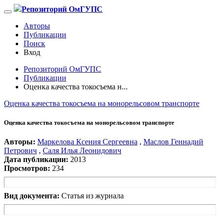
Репозиторий ОмГУПС
Авторы
Публикации
Поиск
Вход
Репозиторий ОмГУПС
Публикации
Оценка качества токосъема н...
Оценка качества токосъема на монорельсовом транспорте
Оценка качества токосъема на монорельсовом транспорте
Авторы:
Маркелова Ксения Сергеевна
,
Маслов Геннадий
Петрович
,
Саля Илья Леонидович
Дата публикации:
2013
Просмотров:
234
Вид документа:
Статья из журнала