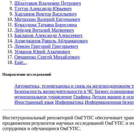
Шпалтаков Владимир Петрович
Тэттэр Александр Юрьевич
Харламов Виктор Васильевич
Митрохин Валерий Евгеньевич
Кувалдина Татьяна Борисовна
Лебедев Виталий Матвеевич
Бакланов Александр Алексеевич
Ахмеджанов Равиль Абдраманович
Левкин Григорий Григорьевич
Усманов Юрий Ахкемович
Овчаренко Сергей Михайлович
Ещё...
Направление исследований
Автоматика, телемеханика и связь на железнодорожном 
Безопасность жизнедеятельности в ЧС
Бизнес-планирова
муниципальное управление
Графика
Детали машин и осн
Иностранный язык
Информатика
Информационная безоп
Институциональный репозиторий ОмГУПС обеспечивает хране
продвижения результатов научных исследований ОмГУПС и их 
сотрудники и обучающиеся ОмГУПС.