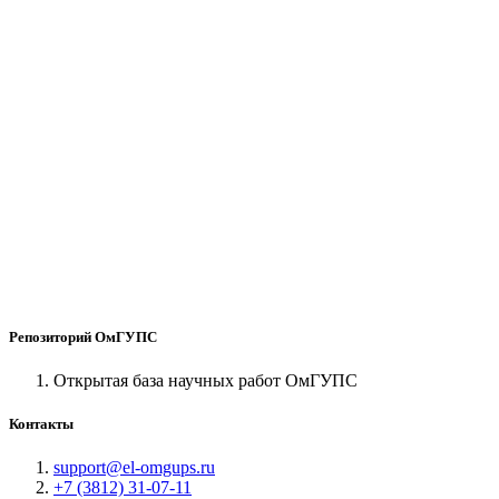
Репозиторий ОмГУПС
Открытая база научных работ ОмГУПС
Контакты
support@el-omgups.ru
+7 (3812) 31-07-11