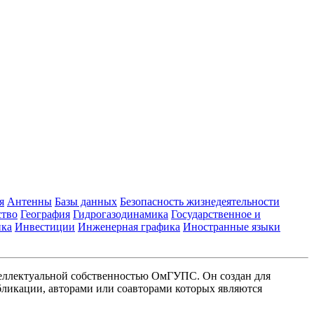
я
Антенны
Базы данных
Безопасность жизнедеятельности
ство
География
Гидрогазодинамика
Государственное и
ика
Инвестиции
Инженерная графика
Иностранные языки
еллектуальной собственностью ОмГУПС. Он создан для
ликации, авторами или соавторами которых являются