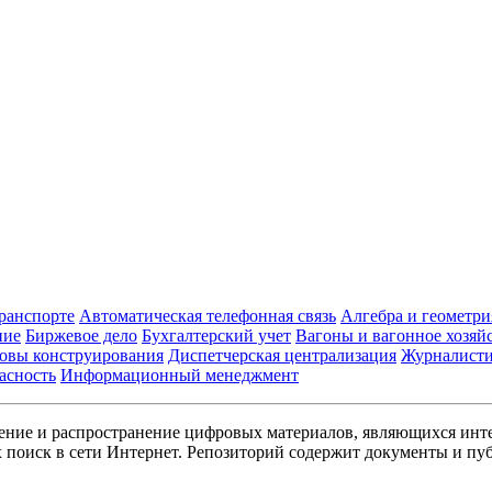
транспорте
Автоматическая телефонная связь
Алгебра и геометри
ние
Биржевое дело
Бухгалтерский учет
Вагоны и вагонное хозяй
овы конструирования
Диспетчерская централизация
Журналист
асность
Информационный менеджмент
ние и распространение цифровых материалов, являющихся инт
поиск в сети Интернет. Репозиторий содержит документы и пуб