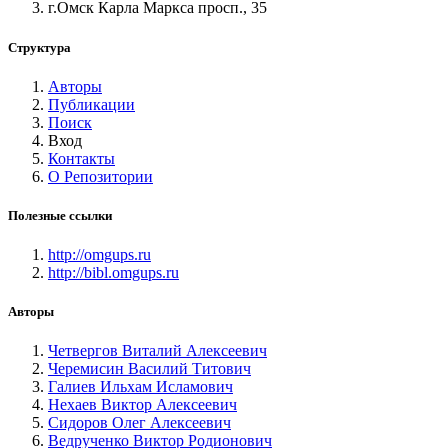
г.Омск Карла Маркса просп., 35
Структура
Авторы
Публикации
Поиск
Вход
Контакты
О Репозитории
Полезные ссылки
http://omgups.ru
http://bibl.omgups.ru
Авторы
Четвергов Виталий Алексеевич
Черемисин Василий Титович
Галиев Ильхам Исламович
Нехаев Виктор Алексеевич
Сидоров Олег Алексеевич
Ведрученко Виктор Родионович